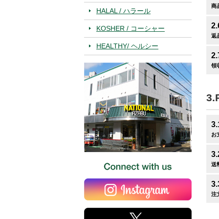
商
HALAL / ハラール
2
KOSHER / コーシャー
返
HEALTHY/ ヘルシー
2
領
3.
3
お
3.
送
3.
注