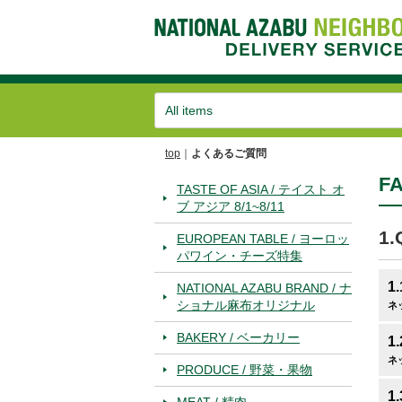
top
よくあるご質問
F
TASTE OF ASIA / テイスト オ
ブ アジア 8/1~8/11
1.
EUROPEAN TABLE / ヨーロッ
パワイン・チーズ特集
1.
NATIONAL AZABU BRAND / ナ
ショナル麻布オリジナル
ネ
BAKERY / ベーカリー
1.
ネ
PRODUCE / 野菜・果物
1.
MEAT / 精肉