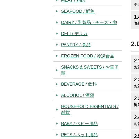
チ
SEAFOOD / 鮮魚
1.
DAIRY / 乳製品・チーズ・卵
食
DELI / デリカ
2.
PANTRY / 食品
FROZEN FOOD / 冷凍食品
2.
SNACKS & SWEETS / お菓子
お
類
2.
BEVERAGE / 飲料
お
ALCOHOL / 酒類
2.
海
HOUSEHOLD ESSENTIALS /
雑貨
2.
BABY / ベビー用品
お
PETS / ペット用品
2