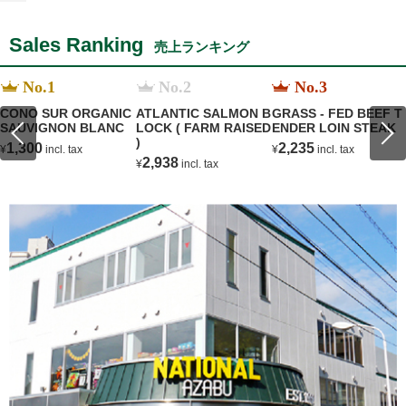
Sales Ranking
売上ランキング
No.1
No.2
No.3
CONO SUR ORGANIC
ATLANTIC SALMON B
GRASS - FED BEEF T
SAUVIGNON BLANC
LOCK ( FARM RAISED
ENDER LOIN STEAK
)
1,300
2,235
¥
incl. tax
¥
incl. tax
2,938
¥
incl. tax