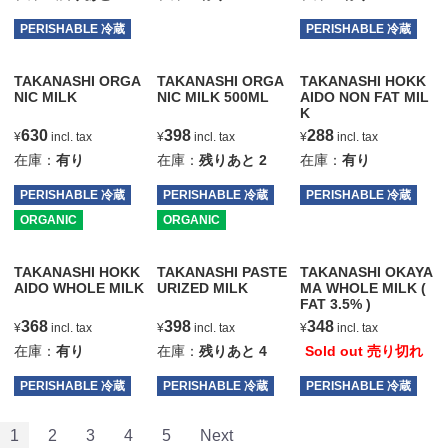
PERISHABLE 冷蔵
PERISHABLE 冷蔵
TAKANASHI ORGA
TAKANASHI ORGA
TAKANASHI HOKK
NIC MILK
NIC MILK 500ML
AIDO NON FAT MIL
K
630
398
288
¥
incl. tax
¥
incl. tax
¥
incl. tax
在庫：
有り
在庫：
残りあと
2
在庫：
有り
PERISHABLE 冷蔵
PERISHABLE 冷蔵
PERISHABLE 冷蔵
ORGANIC
ORGANIC
TAKANASHI HOKK
TAKANASHI PASTE
TAKANASHI OKAYA
AIDO WHOLE MILK
URIZED MILK
MA WHOLE MILK (
FAT 3.5% )
368
398
348
¥
incl. tax
¥
incl. tax
¥
incl. tax
在庫：
有り
在庫：
残りあと
4
Sold out 売り切れ
PERISHABLE 冷蔵
PERISHABLE 冷蔵
PERISHABLE 冷蔵
1
2
3
4
5
Next