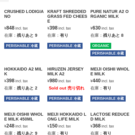
CRUSHED LODIGIA
KRAFT SHREDDED
PURE NATUR A2 O
NO
GRASS FED CHEES
RGANIC MILK
E
848
398
630
¥
incl. tax
¥
incl. tax
¥
incl. tax
在庫：
残りあと
9
在庫：
有り
在庫：
残りあと
8
PERISHABLE 冷蔵
PERISHABLE 冷蔵
ORGANIC
PERISHABLE 冷蔵
HOKKAIDO A2 MIL
HIRUZEN JERSEY
MEIJI OISHII WHOL
K
MILK A2
E MILK
398
980
440
¥
incl. tax
¥
incl. tax
¥
incl. tax
在庫：
残りあと
2
Sold out 売り切れ
在庫：
有り
PERISHABLE 冷蔵
PERISHABLE 冷蔵
PERISHABLE 冷蔵
MEIJI OISHII WHOL
MEIJI HOKKAIDO L
LACTOSE REDUCE
E MILK 450ML
ONG LIFE MILK
D MILK
248
150
368
¥
incl. tax
¥
incl. tax
¥
incl. tax
在庫：
残りあと
9
在庫：
有り
在庫：
有り