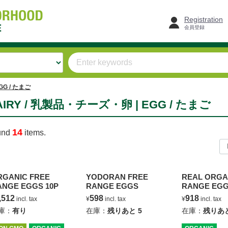
Registration
会員登録
GG / たまご
AIRY / 乳製品・チーズ・卵 | EGG / たまご
14
und
items.
RGANIC FREE
YODORAN FREE
REAL ORGA
ANGE EGGS 10P
RANGE EGGS
RANGE EGG
,512
598
918
incl. tax
¥
incl. tax
¥
incl. tax
庫：
有り
在庫：
残りあと
5
在庫：
残りあ