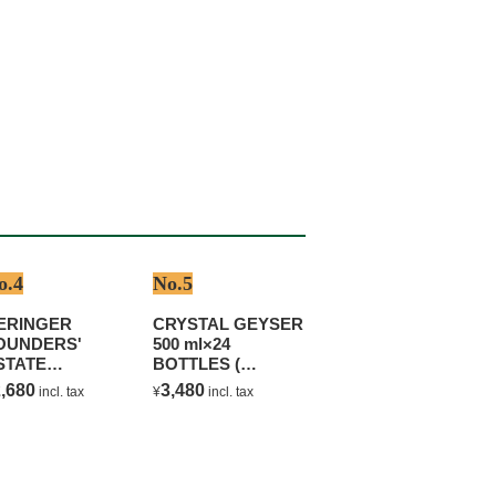
o.4
No.5
ERINGER
CRYSTAL GEYSER
OUNDERS'
500 ml×24
STATE
BOTTLES (
HARDONNAY
NATURAL
,680
3,480
incl. tax
¥
incl. tax
MINERAL WATER )