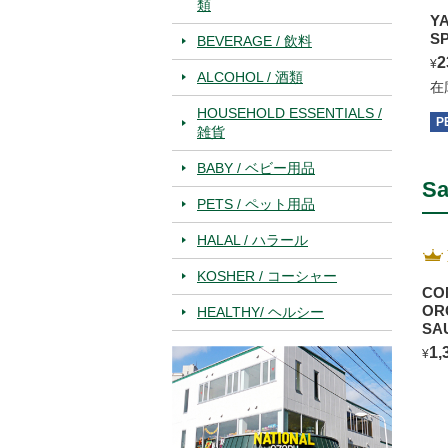
類
Y
S
BEVERAGE / 飲料
2
¥
ALCOHOL / 酒類
在
HOUSEHOLD ESSENTIALS /
P
雑貨
BABY / ベビー用品
Sa
PETS / ペット用品
HALAL / ハラール
KOSHER / コーシャー
CO
OR
HEALTHY/ ヘルシー
SA
BL
1,
¥