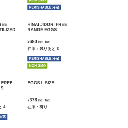
NON GMO
PERISHABLE 冷蔵
REE
HINAI JIDORI FREE
ILIZED
RANGE EGGS
680
ax
¥
incl. tax
在庫：
残りあと
3
PERISHABLE 冷蔵
NON GMO
 FREE
EGGS L SIZE
GS
378
¥
incl. tax
と
4
在庫：
有り
 冷蔵