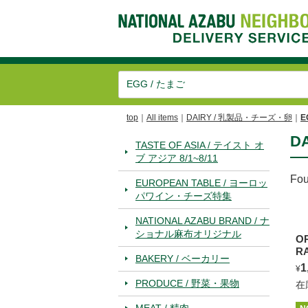
top
All items
DAIRY / 乳製品・チーズ・卵
E
D
TASTE OF ASIA / テイスト オ
ブ アジア 8/1~8/11
Fo
EUROPEAN TABLE / ヨーロッ
パワイン・チーズ特集
NATIONAL AZABU BRAND / ナ
ショナル麻布オリジナル
O
R
BAKERY / ベーカリー
1
¥
PRODUCE / 野菜・果物
在
MEAT / 精肉