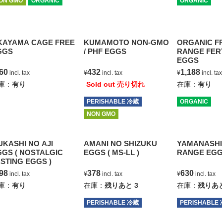
ON GMO
ORGANIC
ORGANIC
KAYAMA CAGE FREE
KUMAMOTO NON-GMO
ORGANIC F
GGS
/ PHF EGGS
RANGE FERT
EGGS
60
432
1,188
incl. tax
¥
incl. tax
¥
incl. t
庫：
有り
Sold out 売り切れ
在庫：
有り
PERISHABLE 冷蔵
ORGANIC
NON GMO
KASHI NO AJI
AMANI NO SHIZUKU
YAMANASHI
GS ( NOSTALGIC
EGGS ( MS-LL )
RANGE EG
STING EGGS )
98
378
630
incl. tax
¥
incl. tax
¥
incl. tax
庫：
有り
在庫：
残りあと
3
在庫：
残りあ
PERISHABLE 冷蔵
PERISHABLE