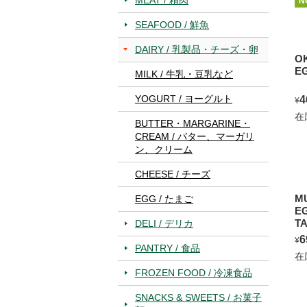
N
SEAFOOD / 鮮魚
DAIRY / 乳製品・チーズ・卵
O
E
MILK / 牛乳・豆乳など
YOGURT / ヨーグルト
4
¥
在
BUTTER・MARGARINE・
CREAM / バター、マーガリ
ン、クリーム
CHEESE / チーズ
MU
EGG / たまご
EG
TA
DELI / デリカ
6
¥
PANTRY / 食品
在
FROZEN FOOD / 冷凍食品
SNACKS & SWEETS / お菓子