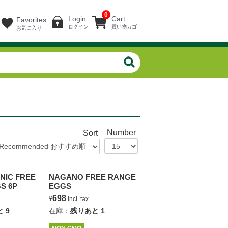
0
Login
Cart
Favorites
ログイン
買い物カゴ
お気に入り
Number
Sort
NIC FREE
NAGANO FREE RANGE
S 6P
EGGS
698
¥
incl. tax
と
9
在庫：
残りあと
1