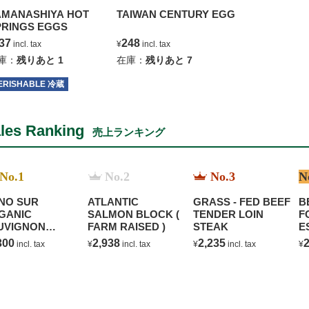
AMANASHIYA HOT
TAIWAN CENTURY EGG
PRINGS EGGS
37
248
incl. tax
¥
incl. tax
庫：
残りあと
1
在庫：
残りあと
7
ERISHABLE 冷蔵
les Ranking
売上ランキング
No.1
No.2
No.3
N
NO SUR
ATLANTIC
GRASS - FED BEEF
B
GANIC
SALMON BLOCK (
TENDER LOIN
F
UVIGNON
FARM RAISED )
STEAK
E
ANC
C
300
2,938
2,235
2
incl. tax
¥
incl. tax
¥
incl. tax
¥