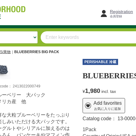
Registration
会員登録
TS/果物
BLUEBERRIES BIG PACK
PERISHABLE 冷蔵
T
BLUEBERRIES
m code：
2413022000749
1,980
¥
incl. tax
ルーベリー 大パック
メリカ産 他
Add favorites
お気に入りに追加
鮮な大粒ブルーベリーをたっぷり
Catalog code：
13-0000
楽しみいただける大パックです。
ーグルトやシリアルに加えるのは
1Pack
ちろん、パンケーキやマフィン作