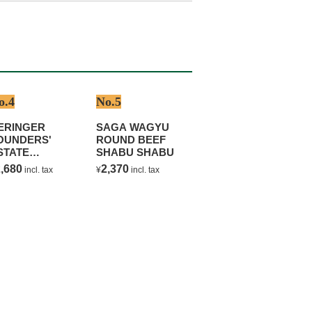
o.4
No.5
ERINGER
SAGA WAGYU
OUNDERS'
ROUND BEEF
STATE
SHABU SHABU
HARDONNAY
,680
2,370
incl. tax
¥
incl. tax