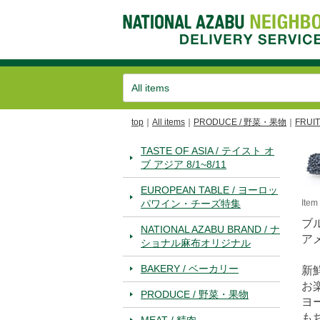
top
All items
PRODUCE / 野菜・果物
FRUI
TASTE OF ASIA / テイスト オ
ブ アジア 8/1~8/11
EUROPEAN TABLE / ヨーロッ
パワイン・チーズ特集
Ite
ブ
NATIONAL AZABU BRAND / ナ
ア
ショナル麻布オリジナル
BAKERY / ベーカリー
新
お
PRODUCE / 野菜・果物
ヨ
も
MEAT / 精肉