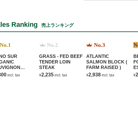
les Ranking
売上ランキング
No.1
No.2
No.3
N
NO SUR
GRASS - FED BEEF
ATLANTIC
B
GANIC
TENDER LOIN
SALMON BLOCK (
F
UVIGNON
STEAK
FARM RAISED )
E
ANC
C
300
2,235
2,938
2
incl. tax
¥
incl. tax
¥
incl. tax
¥