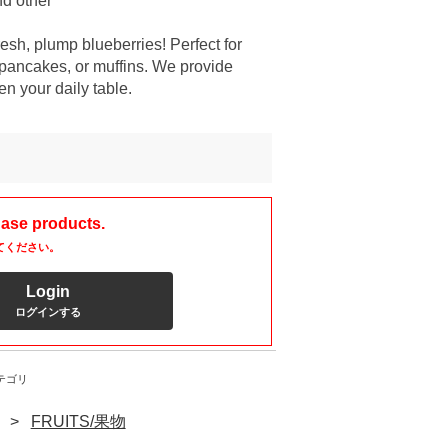
nd other
resh, plump blueberries! Perfect for
 pancakes, or muffins. We provide
ten your daily table.
hase products.
てください。
Login
ログインする
テゴリ
FRUITS/果物