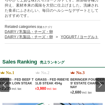
ろやかで上質な味わいのヨーグルトです。添加物を極力
抑え、素材本来の風味を大切に仕上げました。洗練され
た食卓にふさわしい、毎日のヘルシーなデザートとして
おすすめです。
Related categories
関連カテゴリ
DAIRY / 乳製品・チーズ・卵
DAIRY / 乳製品・チーズ・卵
YOGURT / ヨーグルト
Sales Ranking
売上ランキング
No.1
No.2
No.3
GRASS - FED BEEF T
GRASS - FED RIBEYE
BERINGER FOUNDER
ENDER LOIN STEAK
1LB STEAK 454g
S' ESTATE CHARDON
NAY
2,235
3,980
¥
incl. tax
¥
incl. tax
2,680
¥
incl. tax