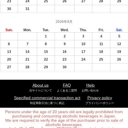
23
24
25
26
27
28
29
30
31
2026年9月
Sun.
Mon.
Tue.
Wed.
Thu.
Fri.
Sat.
1
2
3
4
5
6
7
8
9
10
11
12
13
14
15
16
17
18
19
20
21
22
23
24
25
26
27
28
29
30
About us
FAQ
Help
当サイトについて
よくあるご質問
お問い合わせ
Specified commercial transaction act
Privacy policy
特定商取引法に基づく表記
プライバシーポリシー
Persons under the age of 20 years old are legally prohibited from
purchasing and consuming alcoholic beverages in Japan.
We are required to verify the age of the purchaser prior to sale of
alcoholic beverages.