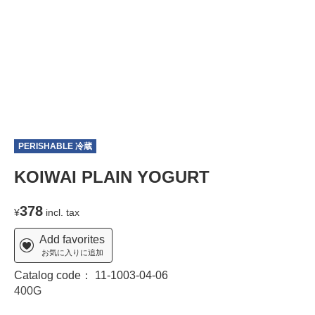
PERISHABLE 冷蔵
KOIWAI PLAIN YOGURT
378
¥
incl. tax
Add favorites
お気に入りに追加
Catalog code：
11-1003-04-06
400G