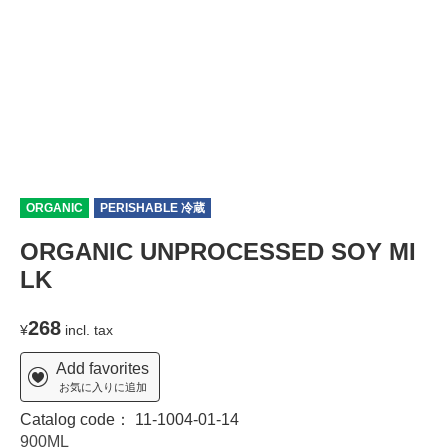
ORGANIC
PERISHABLE 冷蔵
ORGANIC UNPROCESSED SOY MI
LK
268
¥
incl. tax
Add favorites
お気に入りに追加
Catalog code：
11-1004-01-14
900ML