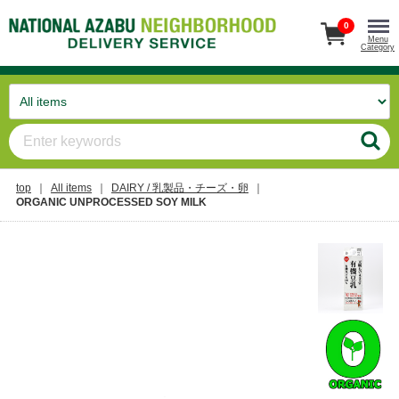
0
Menu
Category
top
All items
DAIRY / 乳製品・チーズ・卵
ORGANIC UNPROCESSED SOY MILK