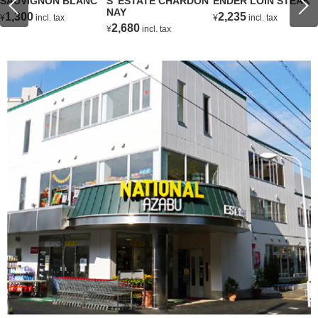
SAUVIGNON BLANC
S' ESTATE CHARDON
ENDER LOIN STEAK
NAY
1,300
2,235
¥
incl. tax
¥
incl. tax
2,680
¥
incl. tax