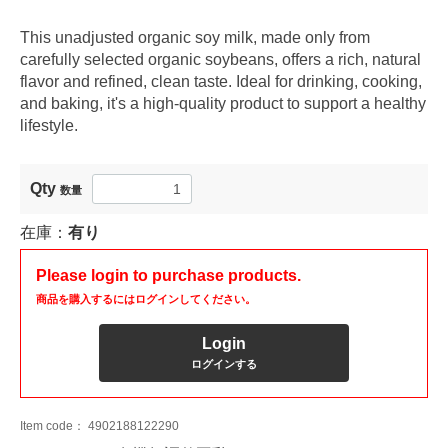
This unadjusted organic soy milk, made only from
carefully selected organic soybeans, offers a rich, natural
flavor and refined, clean taste. Ideal for drinking, cooking,
and baking, it's a high-quality product to support a healthy
lifestyle.
Qty
数量
在庫：
有り
Please login to purchase products.
商品を購入するにはログインしてください。
Login
ログインする
Item code：
4902188122290