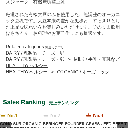
スジャータ 有機無調整豆乳
厳選された有機大豆のみを使用した、無調整のオーガニ
ック豆乳です。大豆本来の豊かな風味と、すっきりとし
た上品な味わいをお楽しみいただけます。そのまま飲用
はもちろん、お料理やお菓子作りにも最適です。
Related categories
関連カテゴリ
DAIRY / 乳製品・チーズ・卵
DAIRY / 乳製品・チーズ・卵
MILK / 牛乳・豆乳など
HEALTHY/ ヘルシー
HEALTHY/ ヘルシー
ORGANIC / オーガニック
Sales Ranking
売上ランキング
No.1
No.2
No.3
CONO SUR ORGANIC
BERINGER FOUNDER
GRASS - FED BEEF T