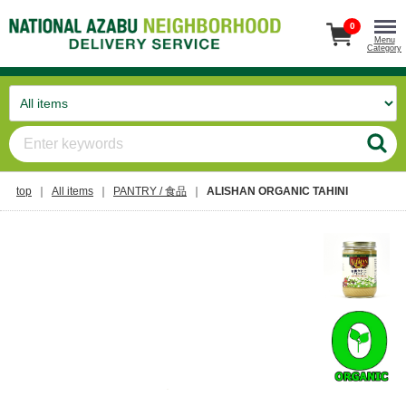
0
Menu
Category
top
All items
PANTRY / 食品
ALISHAN ORGANIC TAHINI