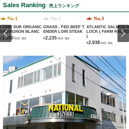
Sales Ranking
売上ランキング
No.1
No.2
No.3
CONO SUR ORGANIC
GRASS - FED BEEF T
ATLANTIC SALMON 
SAUVIGNON BLANC
ENDER LOIN STEAK
LOCK ( FARM RAISE
)
1,300
2,235
¥
incl. tax
¥
incl. tax
2,938
¥
incl. tax