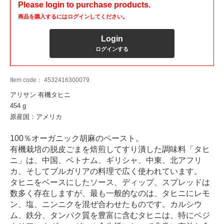
Please login to purchase products.
商品を購入するにはログインしてください。
Login
ログインする
Item code：
4532416300079
アリサン 有機タヒニ
454 g
原産国：アメリカ
100％オーガニック胡麻のペースト。
有機栽培の脱皮ごまを焙煎してすり潰した調味料「タヒ
ニ」は、中国、ベトナム、ギリシャ、中東、北アフリ
カ、そしてブルガリアの料理で広く使われています。
タヒニをベースにしたソース、ディップ、スプレッドは
数多く存在しますが、最も一般的なのは、タヒニにレモ
ン、塩、ニンニクを混ぜ合わせたものです。カルシウ
ム、鉄分、タンパク質を豊富に含むタヒニは、特にベジ