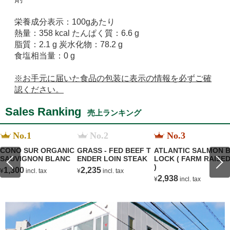
栄養成分表示：100gあたり
熱量：358 kcal たんぱく質：6.6 g
脂質：2.1 g 炭水化物：78.2 g
食塩相当量：0 g
※お手元に届いた食品の包装に表示の情報を必ずご確
認ください。
Sales Ranking
売上ランキング
No.1
No.2
No.3
CONO SUR ORGANIC
GRASS - FED BEEF T
ATLANTIC SALMON 
SAUVIGNON BLANC
ENDER LOIN STEAK
LOCK ( FARM RAISE
)
1,300
2,235
¥
incl. tax
¥
incl. tax
2,938
¥
incl. tax