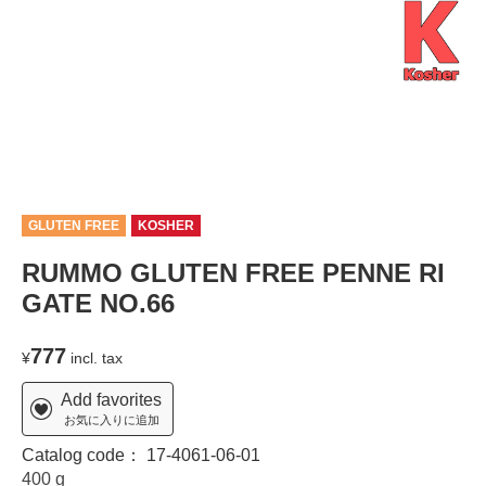
GLUTEN FREE
KOSHER
RUMMO GLUTEN FREE PENNE RI
GATE NO.66
777
¥
incl. tax
Add favorites
お気に入りに追加
Catalog code：
17-4061-06-01
400 g