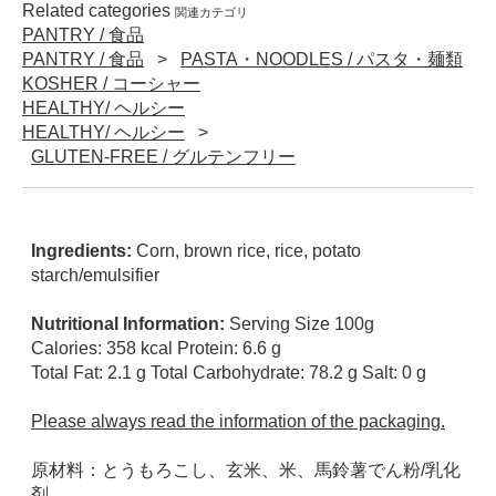
Related categories
関連カテゴリ
PANTRY / 食品
PANTRY / 食品
PASTA・NOODLES / パスタ・麺類
KOSHER / コーシャー
HEALTHY/ ヘルシー
HEALTHY/ ヘルシー
GLUTEN-FREE / グルテンフリー
Ingredients:
Corn, brown rice, rice, potato
starch/emulsifier
Nutritional Information:
Serving Size 100g
Calories: 358 kcal Protein: 6.6 g
Total Fat: 2.1 g Total Carbohydrate: 78.2 g Salt: 0 g
Please always read the information of the packaging.
原材料：とうもろこし、玄米、米、馬鈴薯でん粉/乳化
剤