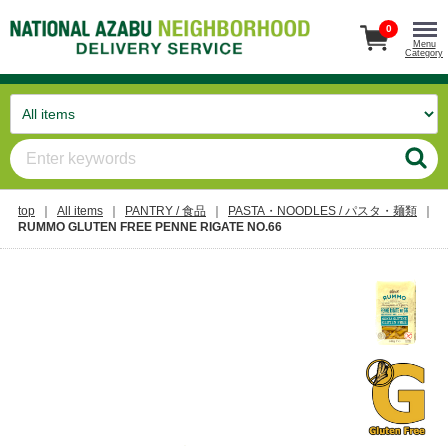
0
Menu
Category
top
All items
PANTRY / 食品
PASTA・NOODLES / パスタ・麺類
RUMMO GLUTEN FREE PENNE RIGATE NO.66