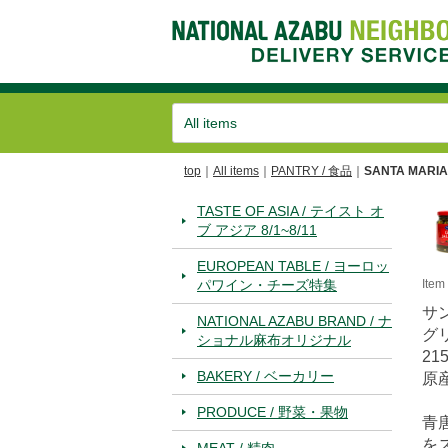
top
All items
PANTRY / 食品
SANTA MARI
TASTE OF ASIA / テイスト オ
ブ アジア 8/1~8/11
EUROPEAN TABLE / ヨーロッ
パワイン・チーズ特集
Ite
サ
NATIONAL AZABU BRAND / ナ
グ
ショナル麻布オリジナル
215
BAKERY / ベーカリー
原
PRODUCE / 野菜・果物
青
を
MEAT / 精肉