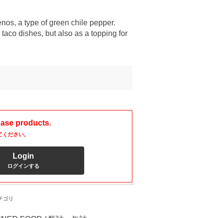
nos, a type of green chile pepper.
 taco dishes, but also as a topping for
hase products.
てください。
Login
ログインする
テゴリ