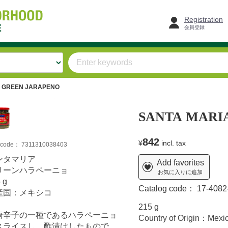
Registration
会員登録
A GREEN JARAPENO
SANTA MARI
842
¥
incl. tax
m code：
7311310038403
ンタマリア
Add favorites
リーンハラペーニョ
お気に入りに追加
 g
Catalog code：
17-4082
産国：メキシコ
215 g
唐辛子の一種であるハラペーニョ
Country of Origin：Mexi
スライスし、酢漬けしたもので