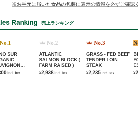
※お手元に届いた食品の包装に表示の情報を必ずご確認
les Ranking
売上ランキング
No.1
No.2
No.3
N
NO SUR
ATLANTIC
GRASS - FED BEEF
B
GANIC
SALMON BLOCK (
TENDER LOIN
F
UVIGNON
FARM RAISED )
STEAK
E
ANC
C
300
2,938
2,235
2
incl. tax
¥
incl. tax
¥
incl. tax
¥