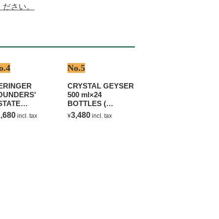
ください。
o.4
No.5
ERINGER
CRYSTAL GEYSER
OUNDERS'
500 ml×24
STATE
BOTTLES (
HARDONNAY
NATURAL
,680
3,480
incl. tax
¥
incl. tax
MINERAL WATER )