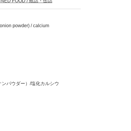
NNED FOOD / 瓶詰・缶詰
, onion powder) / calcium
ンパウダー）/塩化カルシウ