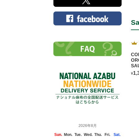
Sa
CO
OR
SA
BL
1,
¥
2026年8月
Sun.
Mon.
Tue.
Wed.
Thu.
Fri.
Sat.