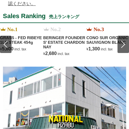
認ください。
Sales Ranking
売上ランキング
No.1
No.2
No.3
GRASS - FED RIBEYE
BERINGER FOUNDER
CONO SUR ORGANIC
1LB STEAK 454g
S' ESTATE CHARDON
SAUVIGNON BLANC
NAY
5,800
1,300
¥
incl. tax
¥
incl. tax
2,680
¥
incl. tax