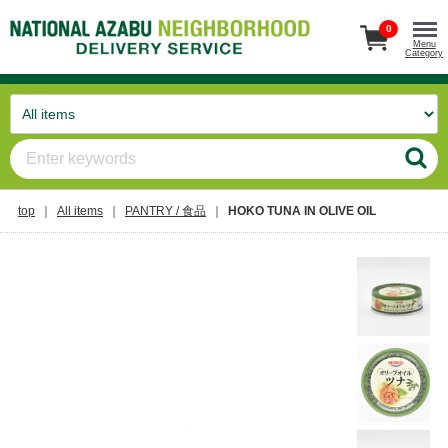
0
Menu
Category
top
All items
PANTRY / 食品
HOKO TUNA IN OLIVE OIL