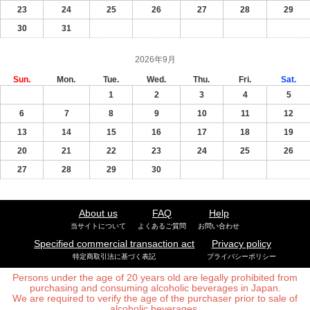
23
24
25
26
27
28
29
30
31
2026年9月
Sun.
Mon.
Tue.
Wed.
Thu.
Fri.
Sat.
1
2
3
4
5
6
7
8
9
10
11
12
13
14
15
16
17
18
19
20
21
22
23
24
25
26
27
28
29
30
About us
FAQ
Help
当サイトについて
よくあるご質問
お問い合わせ
Specified commercial transaction act
Privacy policy
特定商取引法に基づく表記
プライバシーポリシー
Persons under the age of 20 years old are legally prohibited from
purchasing and consuming alcoholic beverages in Japan.
We are required to verify the age of the purchaser prior to sale of
alcoholic beverages.