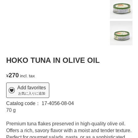
HOKO TUNA IN OLIVE OIL
270
¥
incl. tax
Add favorites
お気に入りに追加
Catalog code：
17-4056-08-04
70 g
Premium tuna flakes preserved in high-quality olive oil.
Offers a rich, savory flavor with a moist and tender texture.
Perfect for gourmet salads, pasta, or as a sophisticated