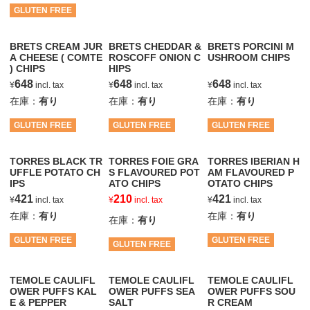
GLUTEN FREE
BRETS CREAM JUR
BRETS CHEDDAR &
BRETS PORCINI M
A CHEESE ( COMTE
ROSCOFF ONION C
USHROOM CHIPS
) CHIPS
HIPS
648
648
648
¥
incl. tax
¥
incl. tax
¥
incl. tax
在庫：
有り
在庫：
有り
在庫：
有り
GLUTEN FREE
GLUTEN FREE
GLUTEN FREE
TORRES BLACK TR
TORRES FOIE GRA
TORRES IBERIAN H
UFFLE POTATO CH
S FLAVOURED POT
AM FLAVOURED P
IPS
ATO CHIPS
OTATO CHIPS
421
210
421
¥
incl. tax
¥
incl. tax
¥
incl. tax
在庫：
有り
在庫：
有り
在庫：
有り
GLUTEN FREE
GLUTEN FREE
GLUTEN FREE
TEMOLE CAULIFL
TEMOLE CAULIFL
TEMOLE CAULIFL
OWER PUFFS KAL
OWER PUFFS SEA
OWER PUFFS SOU
E & PEPPER
SALT
R CREAM