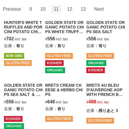
Previous
9
10
11
12
13
Next
HUNTER'S WHITE T
GOLDEN STATE OR
GOLDEN STATE OR
RUFFLES AND POR
GANIC POTATO CHI
GANIC POTATO CHI
CINI POTATO CHIP
PS WHITE TRUFFL
PS SEA SALT
S
E
702
556
556
¥
incl. tax
¥
incl. tax
¥
incl. tax
在庫：
有り
在庫：
有り
在庫：
有り
NON GMO
GLUTEN FREE
GLUTEN FREE
GLUTEN FREE
KOSHER
ORGANIC
ORGANIC
KOSHER
GOLDEN STATE OR
BRETS CREAM CH
BRETS AU BLEU
GANIC POTATO CHI
EESE & HERBS CHI
D'AUVERGNE AOP
PS SEA SALT ＆ VI
PS
WITH FRENCH BLU
NEGAR
E CHEESE CHIPS
556
648
498
¥
incl. tax
¥
incl. tax
¥
incl. tax
在庫：
有り
在庫：
有り
在庫：
残りあと
3
KOSHER
GLUTEN FREE
GLUTEN FREE
ORGANIC