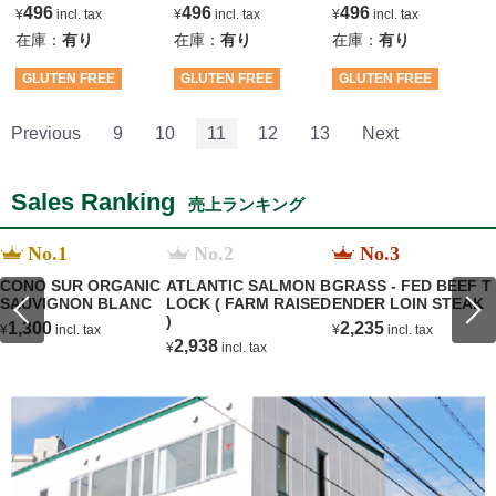
496
496
496
¥
incl. tax
¥
incl. tax
¥
incl. tax
在庫：
有り
在庫：
有り
在庫：
有り
GLUTEN FREE
GLUTEN FREE
GLUTEN FREE
Previous
9
10
11
12
13
Next
Sales Ranking
売上ランキング
No.1
No.2
No.3
CONO SUR ORGANIC
ATLANTIC SALMON B
GRASS - FED BEEF T
SAUVIGNON BLANC
LOCK ( FARM RAISED
ENDER LOIN STEAK
)
1,300
2,235
¥
incl. tax
¥
incl. tax
2,938
¥
incl. tax