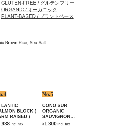
GLUTEN-FREE / グルテンフリー
ORGANIC / オーガニック
PLANT-BASED / プラントベース
nic Brown Rice, Sea Salt
o.4
No.5
TLANTIC
CONO SUR
ALMON BLOCK (
ORGANIC
ARM RAISED )
SAUVIGNON
BLANC
,938
1,300
incl. tax
¥
incl. tax