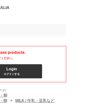
ALIA
hase products.
てください。
Login
ログインする
テゴリ
ズ・卵
ズ・卵
MILK / 牛乳・豆乳など