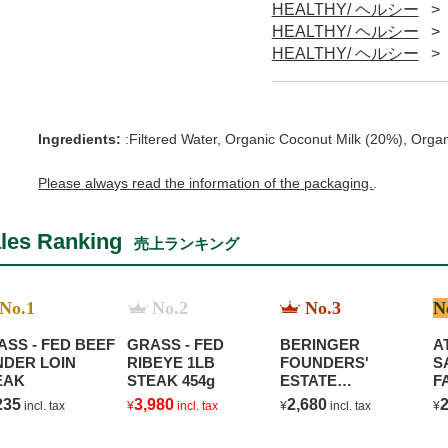
HEALTHY/ ヘルシー
HEALTHY/ ヘルシー
HEALTHY/ ヘルシー
Ingredients:
:Filtered Water, Organic Coconut Milk (20%), Orga
Please always read the information of the packaging.
.
les Ranking
売上ランキング
No.1
No.2
No.3
N
ASS - FED BEEF
GRASS - FED
BERINGER
A
NDER LOIN
RIBEYE 1LB
FOUNDERS'
S
EAK
STEAK 454g
ESTATE
F
CHARDONNAY
235
3,980
2,680
2
incl. tax
¥
incl. tax
¥
incl. tax
¥