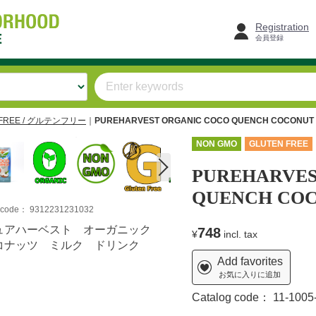
Registration
会員登録
-FREE / グルテンフリー
PUREHARVEST ORGANIC COCO QUENCH COCONUT 
NON GMO
GLUTEN FREE
PUREHARVES
QUENCH COC
m code：
9312231231032
ュアハーベスト オーガニック
748
¥
incl. tax
コナッツ ミルク ドリンク
Add favorites
お気に入りに追加
Catalog code：
11-1005