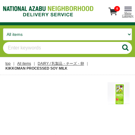
0
Menu
Category
top
All items
DAIRY / 乳製品・チーズ・卵
KIKKOMAN PROCESSED SOY MILK