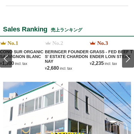
Sales Ranking
売上ランキング
No.1
No.2
No.3
CONO SUR ORGANIC
BERINGER FOUNDER
GRASS - FED BEEF T
SAUVIGNON BLANC
S' ESTATE CHARDON
ENDER LOIN STEAK
NAY
1,300
2,235
¥
incl. tax
¥
incl. tax
2,680
¥
incl. tax