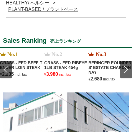
HEALTHY/ ヘルシー
PLANT-BASED / プラントベース
Sales Ranking
売上ランキング
No.1
No.2
No.3
GRASS - FED BEEF T
GRASS - FED RIBEYE
BERINGER FOUNDER
ENDER LOIN STEAK
1LB STEAK 454g
S' ESTATE CHARDON
NAY
2,235
3,980
¥
incl. tax
¥
incl. tax
2,680
¥
incl. tax