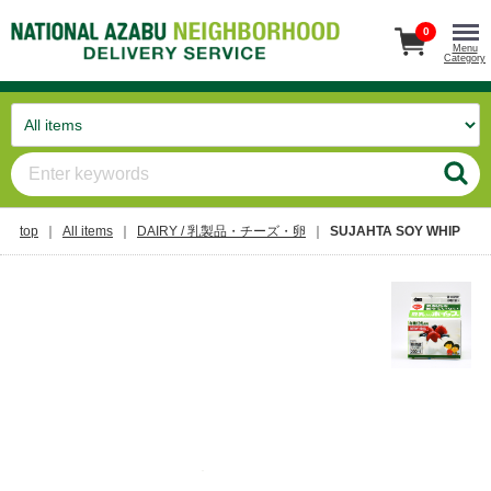
0
Menu
Category
top
All items
DAIRY / 乳製品・チーズ・卵
SUJAHTA SOY WHIP