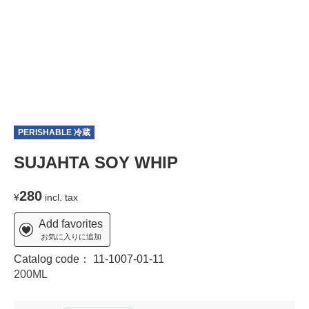
PERISHABLE 冷蔵
SUJAHTA SOY WHIP
280
¥
incl. tax
Add favorites
お気に入りに追加
Catalog code：
11-1007-01-11
200ML