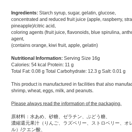
Ingredients:
Starch syrup, sugar, gelatin, glucose,
concentrated and reduced fruit juice (apple, raspberry, st
pineapple)/citric acid,
coloring agents (fruit juice, flavonoids, blue spirulina, ant
agent,
(contains orange, kiwi fruit, apple, gelatin)
Nutritional Information:
Serving Size 16g
Calories: 54 kcal Protein: 11 g
Total Fat: 0.08 g Total Carbohydrate: 12.3 g Salt: 0.01 g
This product is manufactured in facilities that also manufa
shrimp, wheat, eggs, milk, and peanuts.
Please always read the information of the packaging.
原材料：水あめ、砂糖、ゼラチン、ぶどう糖、
濃縮還元果汁（りんご、ラズベリー、ストロベリー、オ
ル）/クエン酸、