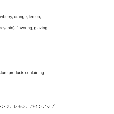
rawberry, orange, lemon,
hocyanin), flavoring, glazing
cture products containing
レンジ、レモン、パインアップ