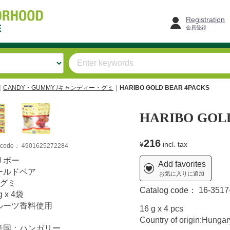
Registration
会員登録
CANDY・GUMMY /キャンディー・グミ
HARIBO GOLD BEAR 4PACKS
HARIBO GOL
216
¥
incl. tax
m code：
4901625272284
リボー
Add favorites
ールドベア
お気に入りに追加
連グミ
Catalog code：
16-3517
g x 4袋
ルーツ香料使用
16 g x 4 pcs
Country of origin:Hungar
産国：ハンガリー