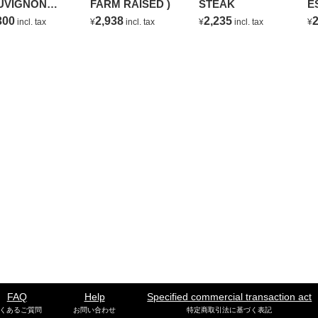
UVIGNON
FARM RAISED )
STEAK
E
ANC
C
300
2,938
2,235
2
incl. tax
¥
incl. tax
¥
incl. tax
¥
FAQ
Help
Specified commercial transaction act
くあるご質問
お問い合わせ
特定商取引法に基づく表記