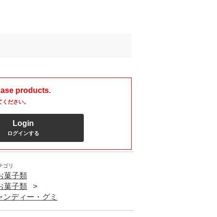
hase products.
てください。
Login
ログインする
テゴリ
/ お菓子類
/ お菓子類
/キャンディー・グミ