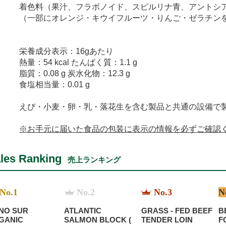
着色料（果汁、フラボノイド、スピルリナ青、アントシ
（一部にオレンジ・キウイフルーツ・りんご・ゼラチン
栄養成分表示：16gあたり
熱量：54 kcal たんぱく質：1.1 g
脂質：0.08 g 炭水化物：12.3 g
食塩相当量：0.01 g
えび・小麦・卵・乳・落花生を含む製品と共通の設備で
※お手元に届いた食品の包装に表示の情報を必ずご確認
les Ranking
売上ランキング
No.1
No.2
No.3
N
NO SUR
ATLANTIC
GRASS - FED BEEF
B
GANIC
SALMON BLOCK (
TENDER LOIN
F