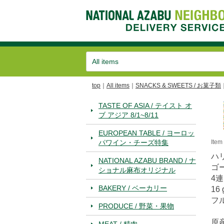
top
All items
SNACKS & SWEETS / お菓子類
TASTE OF ASIA / テイスト オ
ブ アジア 8/1~8/11
EUROPEAN TABLE / ヨーロッ
パワイン・チーズ特集
Ite
ハ
NATIONAL AZABU BRAND / ナ
ゴ
ショナル麻布オリジナル
4
BAKERY / ベーカリー
16 
フ
PRODUCE / 野菜・果物
原
MEAT / 精肉