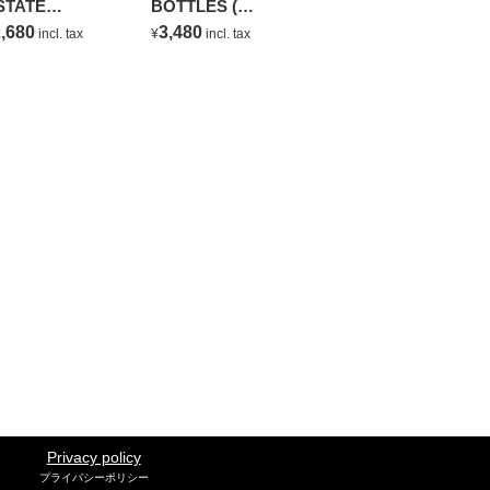
STATE
BOTTLES (
HARDONNAY
NATURAL
,680
3,480
incl. tax
¥
incl. tax
MINERAL WATER )
Privacy policy
プライバシーポリシー