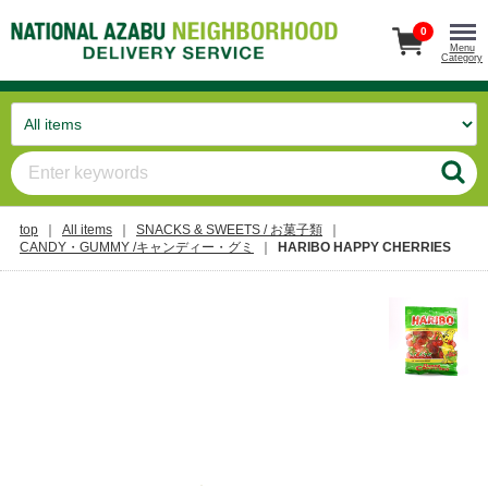
0
Menu
Category
top
All items
SNACKS & SWEETS / お菓子類
CANDY・GUMMY /キャンディー・グミ
HARIBO HAPPY CHERRIES