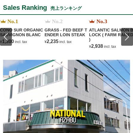
Sales Ranking
売上ランキング
No.1
No.2
No.3
CONO SUR ORGANIC
GRASS - FED BEEF T
ATLANTIC SALMON 
SAUVIGNON BLANC
ENDER LOIN STEAK
LOCK ( FARM RAISE
)
1,300
2,235
¥
incl. tax
¥
incl. tax
2,938
¥
incl. tax