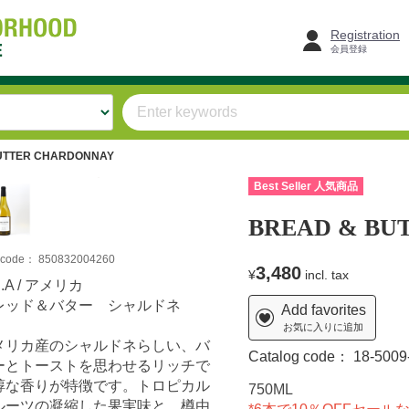
Registration
会員登録
UTTER CHARDONNAY
Best Seller 人気商品
BREAD & BU
m code：
850832004260
3,480
¥
incl. tax
S.A / アメリカ
レッド＆バター シャルドネ
Add favorites
お気に入りに追加
メリカ産のシャルドネらしい、バ
Catalog code：
18-5009
ーとトーストを思わせるリッチで
醇な香りが特徴です。トロピカル
750ML
ルーツの凝縮した果実味と、樽由