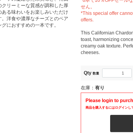
*6本で10％OFFセー
のクリーミーな質感が調和した厚
せん。
のある味わいをお楽しみいただけ
*This special offer canno
す。洋食や濃厚なチーズとのペア
offers.
ングにおすすめの一本です。
This Californian Chardon
toast, harmonizing concent
creamy oak texture. Perfe
cheeses.
Qty
数量
在庫：
有り
Please login to purc
商品を購入するにはログインし