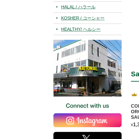
HALAL / ハラール
KOSHER / コーシャー
HEALTHY/ ヘルシー
Sa
CO
OR
SA
BL
1,
¥