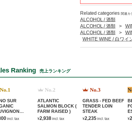
Related categories
関連カ
ALCOHOL / 酒類
ALCOHOL / 酒類
W
ALCOHOL / 酒類
W
WHITE WINE / 白ワイ
les Ranking
売上ランキング
No.1
No.2
No.3
N
NO SUR
ATLANTIC
GRASS - FED BEEF
B
GANIC
SALMON BLOCK (
TENDER LOIN
F
UVIGNON
FARM RAISED )
STEAK
E
ANC
C
300
2,938
2,235
2
incl. tax
¥
incl. tax
¥
incl. tax
¥