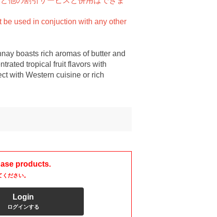
ルなど他の割引サービスと併用はできま
t be used in conjuction with any other
nay boasts rich aromas of butter and
rated tropical fruit flavors with
ct with Western cuisine or rich
hase products.
てください。
Login
ログインする