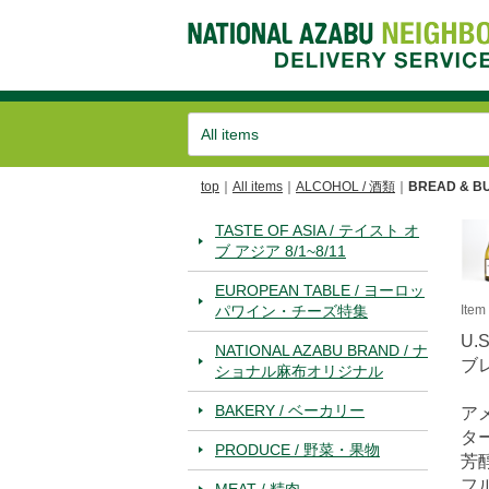
top
All items
ALCOHOL / 酒類
BREAD & B
TASTE OF ASIA / テイスト オ
ブ アジア 8/1~8/11
EUROPEAN TABLE / ヨーロッ
パワイン・チーズ特集
Ite
U.
NATIONAL AZABU BRAND / ナ
ブ
ショナル麻布オリジナル
BAKERY / ベーカリー
ア
タ
PRODUCE / 野菜・果物
芳
フ
MEAT / 精肉