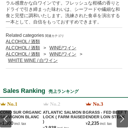
ラル感豊かな白ワインです。フレッシュな柑橘の香りと
ドライで引き締まった味わいは、シーフードや繊細な和
食と完璧に調和いたします。洗練された食卓を演出する
一本として、自信をもっておすすめできます。
Related categories
関連カテゴリ
ALCOHOL / 酒類
ALCOHOL / 酒類
WINE/ワイン
ALCOHOL / 酒類
WINE/ワイン
WHITE WINE / 白ワイン
Sales Ranking
売上ランキング
No.1
No.2
No.3
CONO SUR ORGANIC
ATLANTIC SALMON B
GRASS - FED BEEF T
SAUVIGNON BLANC
LOCK ( FARM RAISED
ENDER LOIN STEAK
)
1,300
2,235
¥
incl. tax
¥
incl. tax
2,938