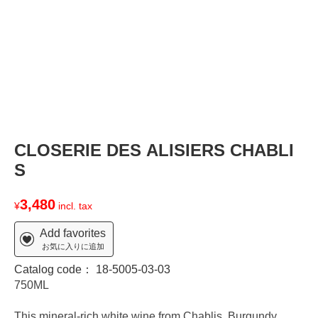
CLOSERIE DES ALISIERS CHABLI
S
3,480
¥
incl. tax
Add favorites
お気に入りに追加
Catalog code：
18-5005-03-03
750ML
This mineral-rich white wine from Chablis, Burgundy,