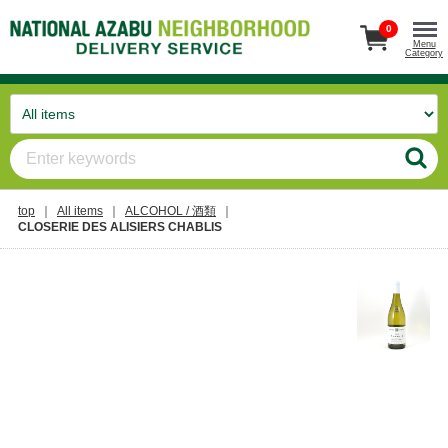
0
Menu
Category
top
All items
ALCOHOL / 酒類
CLOSERIE DES ALISIERS CHABLIS