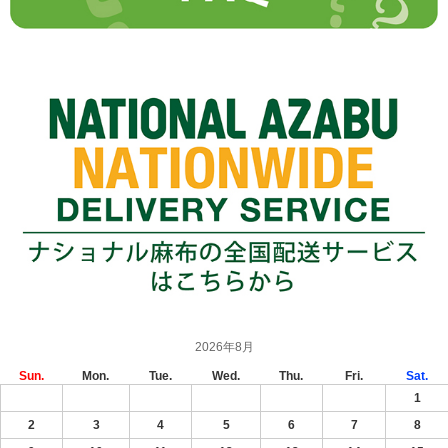
2026年8月
Sun.
Mon.
Tue.
Wed.
Thu.
Fri.
Sat.
1
2
3
4
5
6
7
8