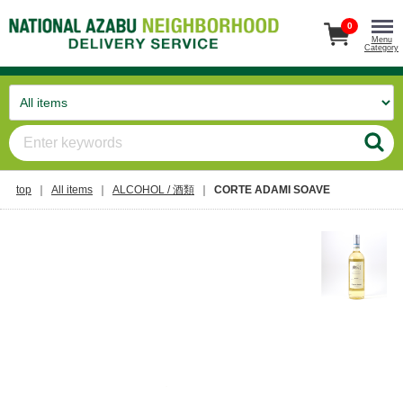
0
Menu
Category
top
All items
ALCOHOL / 酒類
CORTE ADAMI SOAVE