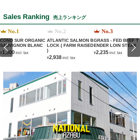
Sales Ranking
売上ランキング
No.1
No.2
No.3
CONO SUR ORGANIC
ATLANTIC SALMON B
GRASS - FED BEEF T
SAUVIGNON BLANC
LOCK ( FARM RAISED
ENDER LOIN STEAK
)
1,300
2,235
¥
incl. tax
¥
incl. tax
2,938
¥
incl. tax