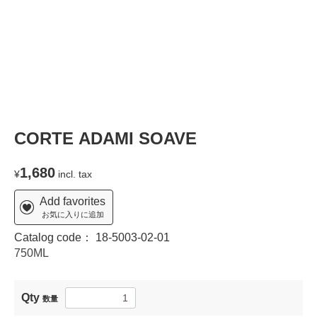
CORTE ADAMI SOAVE
1,680
¥
incl. tax
Add favorites
お気に入りに追加
Catalog code：
18-5003-02-01
750ML
Qty
数量