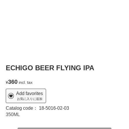
T
ECHIGO BEER FLYING IPA
360
¥
incl. tax
Add favorites
お気に入りに追加
Catalog code：
18-5016-02-03
350ML