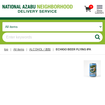
0
Menu
Category
top
All items
ALCOHOL / 酒類
ECHIGO BEER FLYING IPA