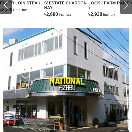
ENDER LOIN STEAK
S' ESTATE CHARDON
LOCK ( FARM RAISE
NAY
)
2,235
¥
incl. tax
2,680
2,938
¥
incl. tax
¥
incl. tax