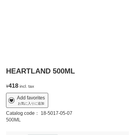
T
HEARTLAND 500ML
418
¥
incl. tax
Add favorites
お気に入りに追加
Catalog code：
18-5017-05-07
500ML