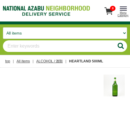
0
Menu
Category
top
All items
ALCOHOL / 酒類
HEARTLAND 500ML