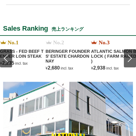
Sales Ranking
売上ランキング
No.1
No.2
No.3
GRASS - FED BEEF T
BERINGER FOUNDER
ATLANTIC SALMON 
ENDER LOIN STEAK
S' ESTATE CHARDON
LOCK ( FARM RAISE
NAY
)
2,235
¥
incl. tax
2,680
2,938
¥
incl. tax
¥
incl. tax