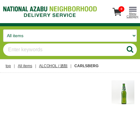
0
Menu
Category
top
All items
ALCOHOL / 酒類
CARLSBERG