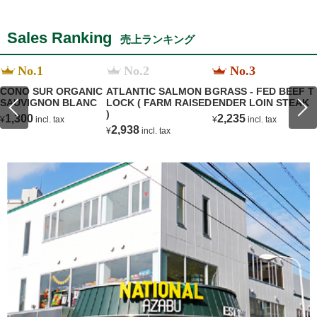
Sales Ranking
売上ランキング
No.1
No.2
No.3
CONO SUR ORGANIC
ATLANTIC SALMON B
GRASS - FED BEEF T
SAUVIGNON BLANC
LOCK ( FARM RAISED
ENDER LOIN STEAK
)
1,300
2,235
¥
incl. tax
¥
incl. tax
2,938
¥
incl. tax