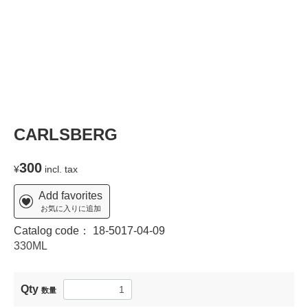
CARLSBERG
300
¥
incl. tax
Add favorites
お気に入りに追加
Catalog code：
18-5017-04-09
330ML
Qty
数量