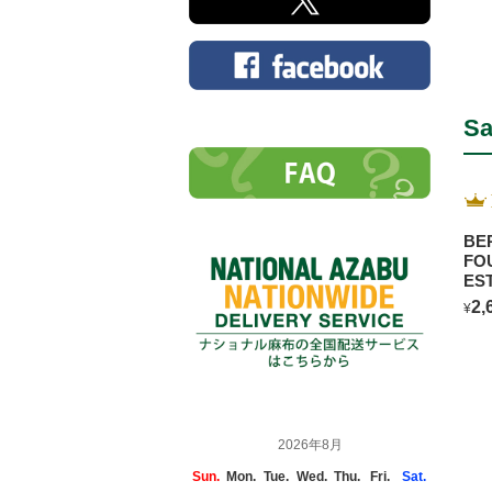
Sa
BE
FO
ES
CH
2,
¥
2026年8月
Sun.
Mon.
Tue.
Wed.
Thu.
Fri.
Sat.