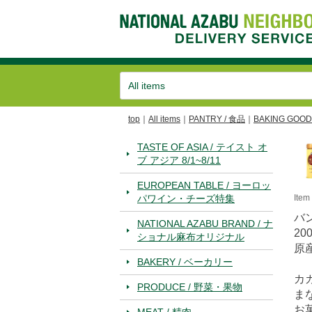
top
All items
PANTRY / 食品
BAKING GOO
TASTE OF ASIA / テイスト オ
ブ アジア 8/1~8/11
EUROPEAN TABLE / ヨーロッ
パワイン・チーズ特集
Ite
バ
NATIONAL AZABU BRAND / ナ
200
ショナル麻布オリジナル
原
BAKERY / ベーカリー
カ
PRODUCE / 野菜・果物
ま
お
MEAT / 精肉