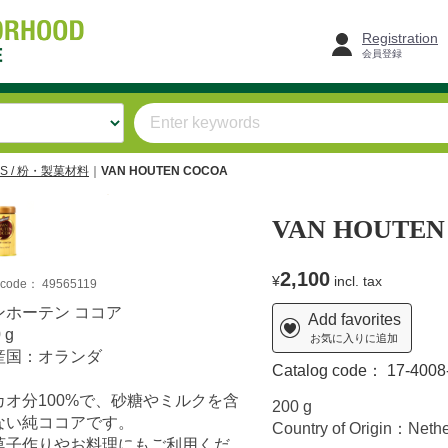
Registration
会員登録
DS / 粉・製菓材料
VAN HOUTEN COCOA
VAN HOUTEN
2,100
¥
incl. tax
m code：
49565119
ンホーテン ココア
Add favorites
 g
お気に入りに追加
産国：オランダ
Catalog code：
17-4008
カオ分100%で、砂糖やミルクを含
200 g
ない純ココアです。
Country of Origin：Neth
菓子作りやお料理にもご利用くだ