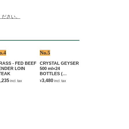
ください。
o.4
No.5
RASS - FED BEEF
CRYSTAL GEYSER
ENDER LOIN
500 ml×24
TEAK
BOTTLES (
NATURAL
,235
3,480
incl. tax
¥
incl. tax
MINERAL WATER )