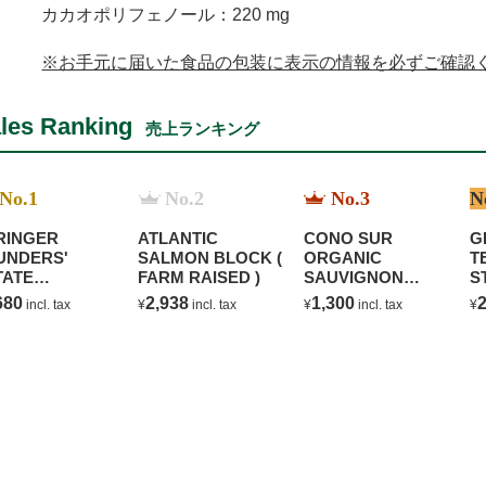
カカオポリフェノール：220 mg
※お手元に届いた食品の包装に表示の情報を必ずご確認
les Ranking
売上ランキング
No.1
No.2
No.3
N
RINGER
ATLANTIC
CONO SUR
G
UNDERS'
SALMON BLOCK (
ORGANIC
T
TATE
FARM RAISED )
SAUVIGNON
S
ARDONNAY
BLANC
680
2,938
1,300
2
incl. tax
¥
incl. tax
¥
incl. tax
¥