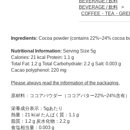
BEVERAGE / 飲料
BEVERAGE / 飲料
COFFEE・TEA・GRE
Ingredients:
Cocoa powder (contains 22%~24% cocoa bu
Nutritional Information:
Serving Size 5g
Calories: 21 kcal Protein: 1.1 g
Total Fat: 1.2 g Total Carbohydrate: 2.2 g Salt: 0.003 g
Cacao polyphenol: 220 mg
Please always read the information of the packaging.
原材料：ココアパウダー（ココアバター22%~24%含有）
栄養成分表示：5gあたり
熱量：21 kcal たんぱく質：1.1 g
脂質：1.2 g 炭水化物：2.2 g
食塩相当量：0.003 g