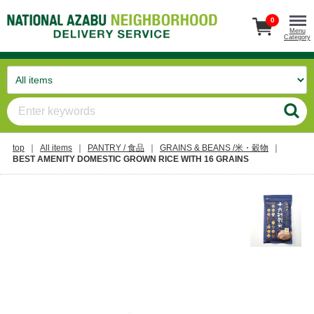
0
Menu
Category
top
All items
PANTRY / 食品
GRAINS & BEANS /米・穀物
BEST AMENITY DOMESTIC GROWN RICE WITH 16 GRAINS