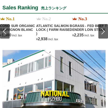
Sales Ranking
売上ランキング
No.1
No.2
No.3
CONO SUR ORGANIC
ATLANTIC SALMON B
GRASS - FED BEEF T
SAUVIGNON BLANC
LOCK ( FARM RAISED
ENDER LOIN STEAK
)
1,300
2,235
¥
incl. tax
¥
incl. tax
2,938
¥
incl. tax