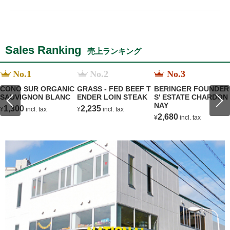
Sales Ranking
売上ランキング
No.1
No.2
No.3
CONO SUR ORGANIC
GRASS - FED BEEF T
BERINGER FOUNDER
SAUVIGNON BLANC
ENDER LOIN STEAK
S' ESTATE CHARDON
NAY
1,300
2,235
¥
incl. tax
¥
incl. tax
2,680
¥
incl. tax