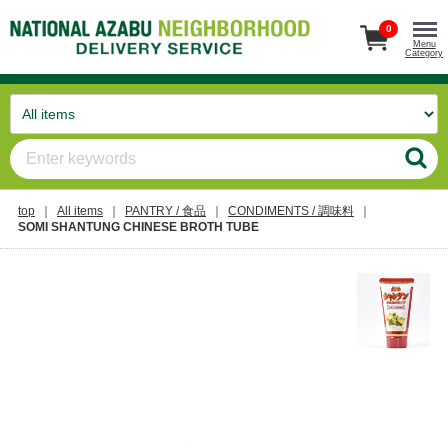
0
Menu
Category
top
All items
PANTRY / 食品
CONDIMENTS / 調味料
SOMI SHANTUNG CHINESE BROTH TUBE