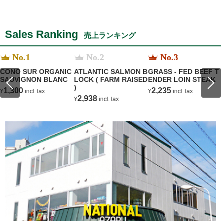
Sales Ranking
売上ランキング
No.1
No.2
No.3
CONO SUR ORGANIC
ATLANTIC SALMON B
GRASS - FED BEEF T
SAUVIGNON BLANC
LOCK ( FARM RAISED
ENDER LOIN STEAK
)
1,300
2,235
¥
incl. tax
¥
incl. tax
2,938
¥
incl. tax