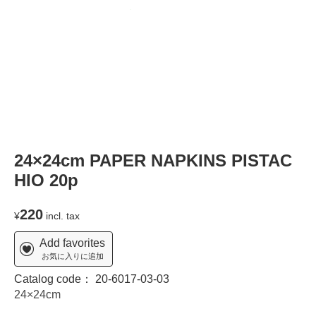
24×24cm PAPER NAPKINS PISTAC
HIO 20p
220
¥
incl. tax
Add favorites
お気に入りに追加
Catalog code：
20-6017-03-03
24×24cm