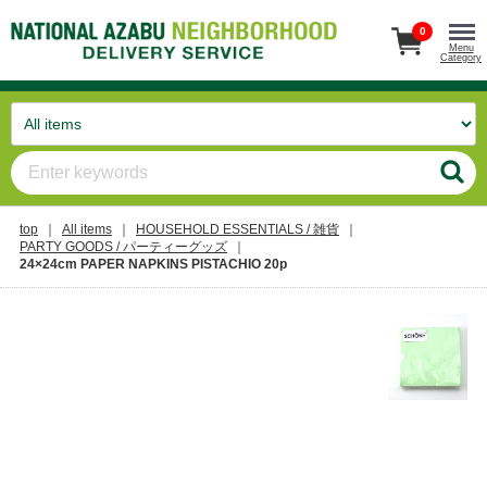
0
Menu
Category
top
All items
HOUSEHOLD ESSENTIALS / 雑貨
PARTY GOODS / パーティーグッズ
24×24cm PAPER NAPKINS PISTACHIO 20p