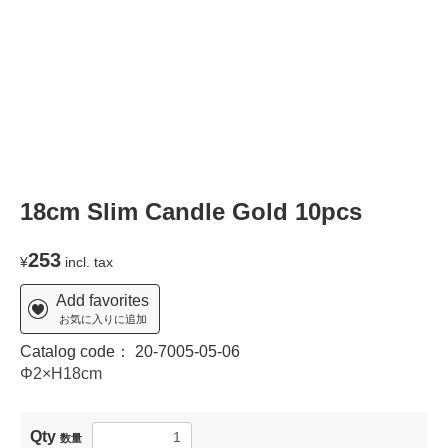
18cm Slim Candle Gold 10pcs
253
¥
incl. tax
Add favorites
お気に入りに追加
Catalog code：
20-7005-05-06
Φ2×H18cm
Qty
数量