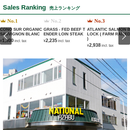
Sales Ranking
売上ランキング
No.1
No.2
No.3
CONO SUR ORGANIC
GRASS - FED BEEF T
ATLANTIC SALMON 
SAUVIGNON BLANC
ENDER LOIN STEAK
LOCK ( FARM RAISE
)
1,300
2,235
¥
incl. tax
¥
incl. tax
2,938
¥
incl. tax