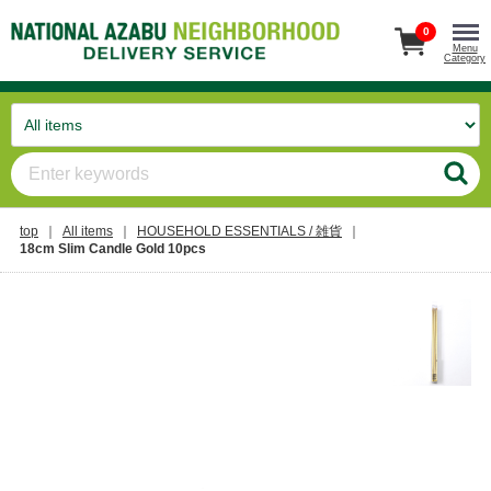
0
Menu
Category
top
All items
HOUSEHOLD ESSENTIALS / 雑貨
18cm Slim Candle Gold 10pcs