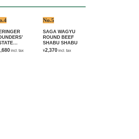
o.4
No.5
ERINGER
SAGA WAGYU
OUNDERS'
ROUND BEEF
STATE
SHABU SHABU
HARDONNAY
,680
2,370
incl. tax
¥
incl. tax