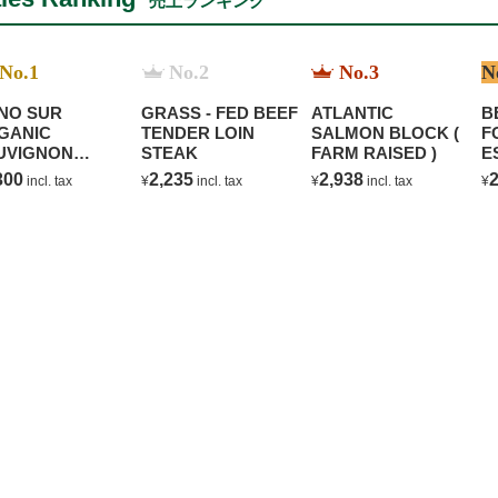
売上ランキング
No.1
No.2
No.3
N
NO SUR
GRASS - FED BEEF
ATLANTIC
B
GANIC
TENDER LOIN
SALMON BLOCK (
F
UVIGNON
STEAK
FARM RAISED )
E
ANC
C
300
2,235
2,938
2
incl. tax
¥
incl. tax
¥
incl. tax
¥