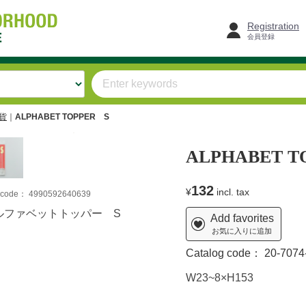
Registration
会員登録
雑貨
ALPHABET TOPPER S
ALPHABET T
132
¥
incl. tax
m code：
4990592640639
ルファベットトッパー S
Add favorites
お気に入りに追加
Catalog code：
20-7074
W23~8×H153