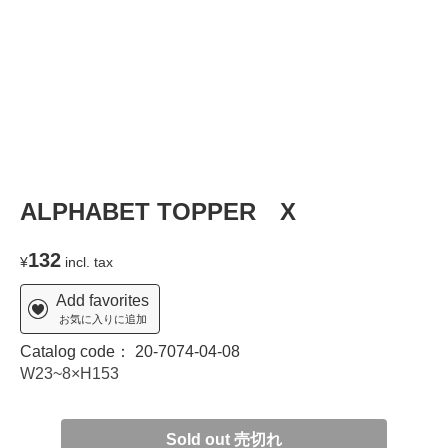
ALPHABET TOPPER X
132
¥
incl. tax
Add favorites
お気に入りに追加
Catalog code：
20-7074-04-08
W23~8×H153
Sold out 売切れ