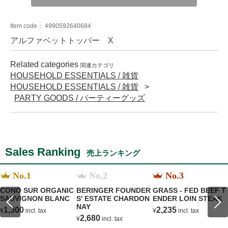
Item code：
4990592640684
アルファベットトッパー X
Related categories
関連カテゴリ
HOUSEHOLD ESSENTIALS / 雑貨
HOUSEHOLD ESSENTIALS / 雑貨
PARTY GOODS / パーティーグッズ
Sales Ranking
売上ランキング
No.1
No.2
No.3
CONO SUR ORGANIC
BERINGER FOUNDER
GRASS - FED BEEF T
SAUVIGNON BLANC
S' ESTATE CHARDON
ENDER LOIN STEAK
NAY
1,300
2,235
¥
incl. tax
¥
incl. tax
2,680
¥
incl. tax