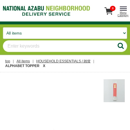
0
Menu
Category
top
All items
HOUSEHOLD ESSENTIALS / 雑貨
ALPHABET TOPPER X