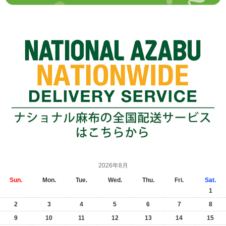
2026年8月
Sun.
Mon.
Tue.
Wed.
Thu.
Fri.
Sat.
1
2
3
4
5
6
7
8
9
10
11
12
13
14
15