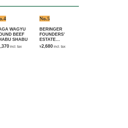
o.4
No.5
AGA WAGYU
BERINGER
OUND BEEF
FOUNDERS'
HABU SHABU
ESTATE
CHARDONNAY
,370
2,680
incl. tax
¥
incl. tax