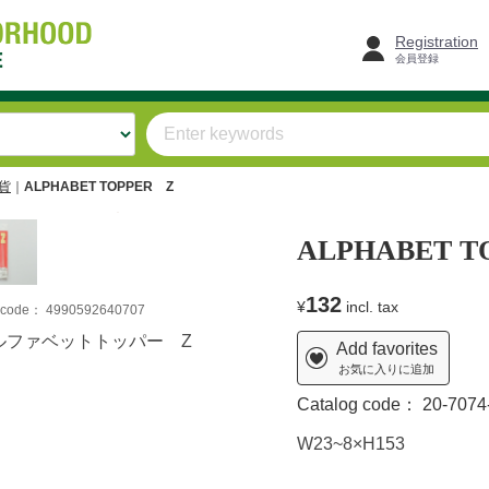
Registration
会員登録
雑貨
ALPHABET TOPPER Z
ALPHABET T
132
¥
incl. tax
m code：
4990592640707
ルファベットトッパー Z
Add favorites
お気に入りに追加
Catalog code：
20-7074
W23~8×H153