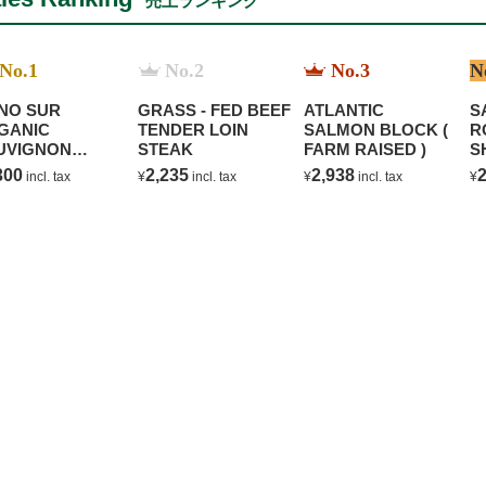
売上ランキング
No.1
No.2
No.3
N
NO SUR
GRASS - FED BEEF
ATLANTIC
S
GANIC
TENDER LOIN
SALMON BLOCK (
R
UVIGNON
STEAK
FARM RAISED )
S
ANC
300
2,235
2,938
2
incl. tax
¥
incl. tax
¥
incl. tax
¥