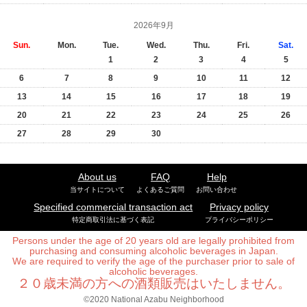
2026年9月
Sun.
Mon.
Tue.
Wed.
Thu.
Fri.
Sat.
1
2
3
4
5
6
7
8
9
10
11
12
13
14
15
16
17
18
19
20
21
22
23
24
25
26
27
28
29
30
About us
FAQ
Help
当サイトについて
よくあるご質問
お問い合わせ
Specified commercial transaction act
Privacy policy
特定商取引法に基づく表記
プライバシーポリシー
Persons under the age of 20 years old are legally prohibited from
purchasing and consuming alcoholic beverages in Japan.
We are required to verify the age of the purchaser prior to sale of
alcoholic beverages.
２０歳未満の方への酒類販売はいたしません。
©2020 National Azabu Neighborhood