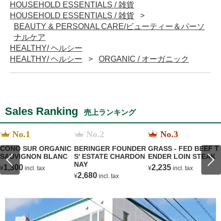
HOUSEHOLD ESSENTIALS / 雑貨
HOUSEHOLD ESSENTIALS / 雑貨
BEAUTY & PERSONAL CARE/ビューティー＆パーソ
ナルケア
HEALTHY/ ヘルシー
HEALTHY/ ヘルシー
ORGANIC / オーガニック
Sales Ranking
売上ランキング
No.1
No.2
No.3
CONO SUR ORGANIC
BERINGER FOUNDER
GRASS - FED BEEF T
SAUVIGNON BLANC
S' ESTATE CHARDON
ENDER LOIN STEAK
NAY
1,300
2,235
¥
incl. tax
¥
incl. tax
2,680
¥
incl. tax