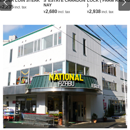
ENDER LOIN STEAK
S' ESTATE CHARDON
LOCK ( FARM RAISE
NAY
)
2,235
¥
incl. tax
2,680
2,938
¥
incl. tax
¥
incl. tax