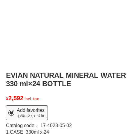
T
EVIAN NATURAL MINERAL WATER
330 ml×24 BOTTLE
2,592
¥
incl. tax
Add favorites
お気に入りに追加
Catalog code：
17-4028-05-02
1 CASE 330ml x 24