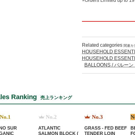
※Orders Limited up to 19
Related categories
関連カ
HOUSEHOLD ESSENTI
HOUSEHOLD ESSENTI
BALLOONS / バルー
les Ranking
売上ランキング
No.1
No.2
No.3
N
NO SUR
ATLANTIC
GRASS - FED BEEF
B
GANIC
SALMON BLOCK (
TENDER LOIN
F