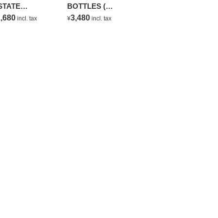
STATE
BOTTLES (
HARDONNAY
NATURAL
,680
3,480
incl. tax
¥
incl. tax
MINERAL WATER )