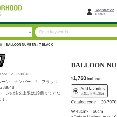
Registration
会員登録
雑貨
BALLOON NUMBER ♯ 7 BLACK
T
BALLOON NU
m code：
26635388481
1,760
¥
incl. tax
ルーン ナンバー 7 ブラック
G38848
Add favorites
ルーンの注文上限は19個までとな
お気に入りに追加
ます。
Catalog code：
20-7070
W 43cm×H 66cm