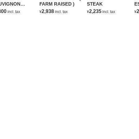
UVIGNON
FARM RAISED )
STEAK
E
ANC
C
300
2,938
2,235
2
incl. tax
¥
incl. tax
¥
incl. tax
¥