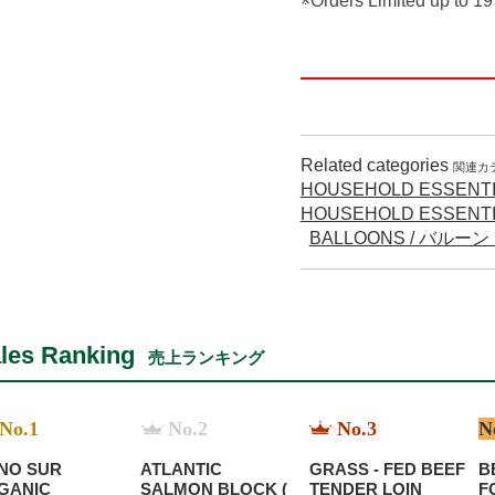
※Orders Limited up to 19
Related categories
関連カ
HOUSEHOLD ESSENTI
HOUSEHOLD ESSENTI
BALLOONS / バルー
les Ranking
売上ランキング
No.1
No.2
No.3
N
NO SUR
ATLANTIC
GRASS - FED BEEF
B
GANIC
SALMON BLOCK (
TENDER LOIN
F