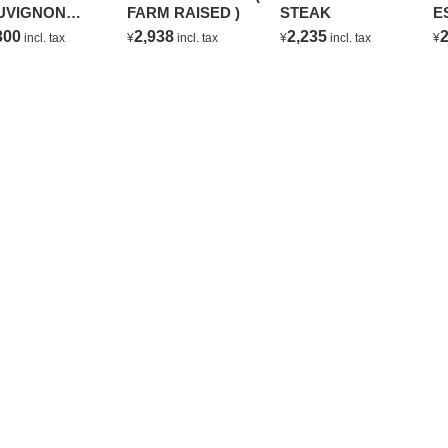
UVIGNON
FARM RAISED )
STEAK
E
ANC
C
300
2,938
2,235
2
incl. tax
¥
incl. tax
¥
incl. tax
¥