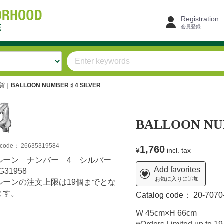
Registration
会員登録
雑貨
BALLOON NUMBER ♯ 4 SILVER
T
BALLOON NUM
m code：
26635319584
1,760
¥
incl. tax
ルーン ナンバー 4 シルバー
Add favorites
G31958
お気に入りに追加
ルーンの注文上限は19個までとな
ます。
Catalog code：
20-7070
W 45cm×H 66cm