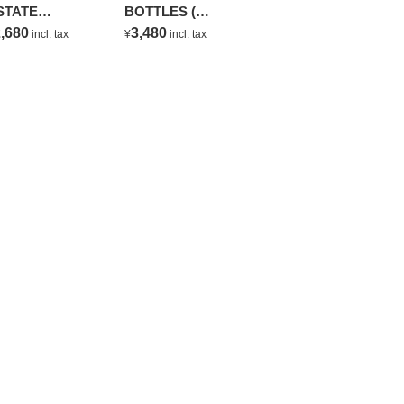
STATE
BOTTLES (
HARDONNAY
NATURAL
,680
3,480
incl. tax
¥
incl. tax
MINERAL WATER )