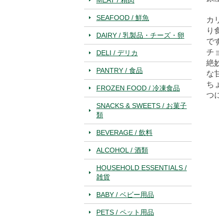
SEAFOOD / 鮮魚
カ
り
DAIRY / 乳製品・チーズ・卵
で
チ
DELI / デリカ
絶
PANTRY / 食品
な
ち
FROZEN FOOD / 冷凍食品
つ
SNACKS & SWEETS / お菓子
類
BEVERAGE / 飲料
ALCOHOL / 酒類
HOUSEHOLD ESSENTIALS /
雑貨
BABY / ベビー用品
PETS / ペット用品