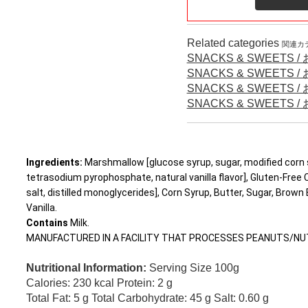
Related categories
関連カ
SNACKS & SWEETS 
SNACKS & SWEETS 
SNACKS & SWEETS 
SNACKS & SWEETS 
Ingredients:
Marshmallow [glucose syrup, sugar, modified corn s
tetrasodium pyrophosphate, natural vanilla flavor], Gluten-Free C
salt, distilled monoglycerides], Corn Syrup, Butter, Sugar, Brown 
Vanilla.
Contains
Milk.
MANUFACTURED IN A FACILITY THAT PROCESSES PEANUTS/N
Nutritional Information:
Serving Size 100g
Calories: 230 kcal Protein: 2 g
Total Fat: 5 g Total Carbohydrate: 45 g Salt: 0.60 g