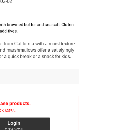
-02-02
th browned butter and sea salt. Gluten-
additives.
from California with a moist texture.
nd marshmallows offer a satisfyingly
or a quick break or a snack for kids.
hase products.
てください。
Login
ログインする