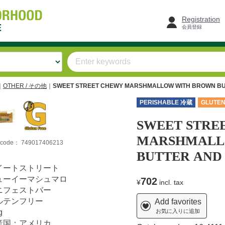
Registration
会員登録
OTHER / その他
SWEET STREET CHEWY MARSHMALLOW WITH BROWN BU
PERISHABLE 冷蔵
GLUTEN
SWEET STRE
MARSHMALL
m code：
749017406213
BUTTER AND 
イートストリート
ューイーマシュマロ
702
¥
incl. tax
ニフェストバー
ルテンフリー
Add favorites
g
お気に入りに追加
産国：アメリカ