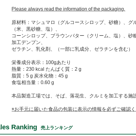
Please always read the information of the packaging.
原材料：マシュマロ（グルコースシロップ、砂糖）、グ
（米、黒砂糖、塩）、
コーンシロップ、ブラウンバター（クリーム、塩）、砂糖
加工デンプン、
ゼラチン、乳化剤、（一部に乳成分、ゼラチンを含む）
栄養成分表示：100gあたり
熱量：230 kcal たんぱく質：2 g
脂質：5 g 炭水化物：45 g
食塩相当量：0.60 g
本品製造工場では、そば、落花生、クルミを加工する施
※お手元に届いた食品の包装に表示の情報を必ずご確認
les Ranking
売上ランキング