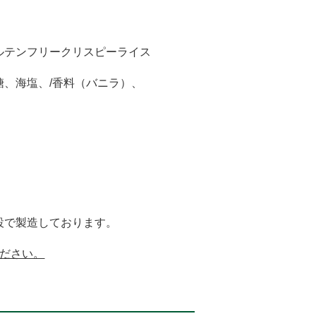
ルテンフリークリスピーライス
、海塩、/香料（バニラ）、
設で製造しております。
ください。