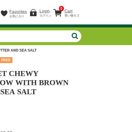
0
Login
Cart
Favorites
ログイン
買い物カゴ
お気に入り
TTER AND SEA SALT
 FREE
ET CHEWY
OW WITH BROWN
SEA SALT