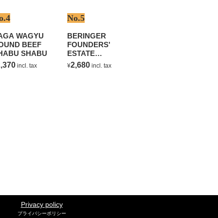
o.4
No.5
AGA WAGYU
BERINGER
OUND BEEF
FOUNDERS'
HABU SHABU
ESTATE
CHARDONNAY
,370
2,680
incl. tax
¥
incl. tax
Privacy policy
プライバシーポリシー