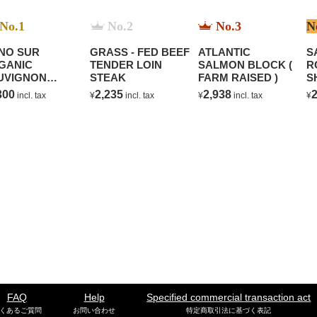
No.1
No.2
No.3
N
NO SUR
GRASS - FED BEEF
ATLANTIC
S
GANIC
TENDER LOIN
SALMON BLOCK (
R
UVIGNON
STEAK
FARM RAISED )
S
ANC
300
2,235
2,938
2
incl. tax
¥
incl. tax
¥
incl. tax
¥
FAQ
Help
Specified commercial transaction act
くあるご質問
お問い合わせ
特定商取引法に基づく表記