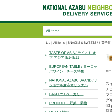
top
All items
SNACKS & SWEETS / お菓子類
TASTE OF ASIA / テイスト オ
ブ アジア 8/1~8/11
EUROPEAN TABLE / ヨーロッ
パワイン・チーズ特集
Ite
NATIONAL AZABU BRAND / ナ
ス
ショナル麻布オリジナル
チ
BAKERY / ベーカリー
マ
グ
PRODUCE / 野菜・果物
60 
原
MEAT / 精肉