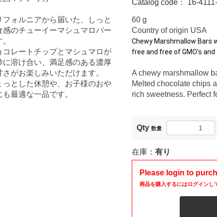
Catalog code：
16-4111
リフォルニアから届いた、しっと
60 g
食感のチューイーマシュマロバー
Country of origin USA
す。
Chewy Marshmallow Bars wi
ョコレートチップとマシュマロが
free and free of GMO's and 
妙に溶け合い、満足感のある濃厚
甘さがお楽しみいただけます。
A chewy marshmallow bar 
ょっとした休憩や、お子様のおや
Melted chocolate chips a
にも最適な一品です。
rich sweetness. Perfect f
Qty
数量
在庫：
有り
Please login to purc
商品を購入するにはログインし