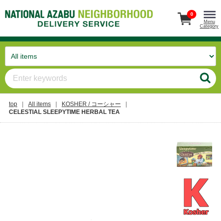
0
Menu
Category
top
All items
KOSHER / コーシャー
CELESTIAL SLEEPYTIME HERBAL TEA