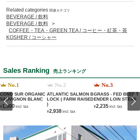
Related categories
関連カテゴリ
BEVERAGE / 飲料
BEVERAGE / 飲料
COFFEE・TEA・GREEN TEA / コーヒー・紅茶・茶
KOSHER / コーシャー
Sales Ranking
売上ランキング
No.1
No.2
No.3
CONO SUR ORGANIC
ATLANTIC SALMON B
GRASS - FED BEEF T
SAUVIGNON BLANC
LOCK ( FARM RAISED
ENDER LOIN STEAK
)
1,300
2,235
¥
incl. tax
¥
incl. tax
2,938
¥
incl. tax