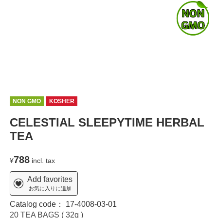
NON GMO
KOSHER
CELESTIAL SLEEPYTIME HERBAL
TEA
788
¥
incl. tax
Add favorites
お気に入りに追加
Catalog code：
17-4008-03-01
20 TEA BAGS ( 32g )