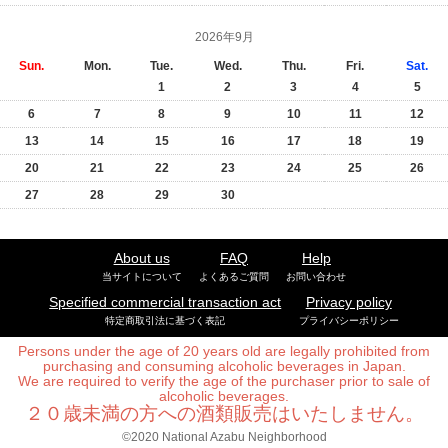
2026年9月
Sun.
Mon.
Tue.
Wed.
Thu.
Fri.
Sat.
1
2
3
4
5
6
7
8
9
10
11
12
13
14
15
16
17
18
19
20
21
22
23
24
25
26
27
28
29
30
About us
FAQ
Help
当サイトについて
よくあるご質問
お問い合わせ
Specified commercial transaction act
Privacy policy
特定商取引法に基づく表記
プライバシーポリシー
Persons under the age of 20 years old are legally prohibited from
purchasing and consuming alcoholic beverages in Japan.
We are required to verify the age of the purchaser prior to sale of
alcoholic beverages.
２０歳未満の方への酒類販売はいたしません。
©2020 National Azabu Neighborhood