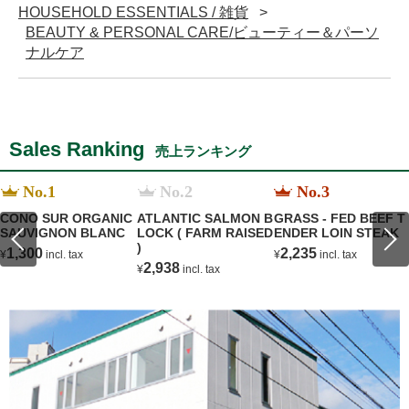
HOUSEHOLD ESSENTIALS / 雑貨
BEAUTY & PERSONAL CARE/ビューティー＆パーソ
ナルケア
Sales Ranking
売上ランキング
No.1
No.2
No.3
CONO SUR ORGANIC
ATLANTIC SALMON B
GRASS - FED BEEF T
SAUVIGNON BLANC
LOCK ( FARM RAISED
ENDER LOIN STEAK
)
1,300
2,235
¥
incl. tax
¥
incl. tax
2,938
¥
incl. tax