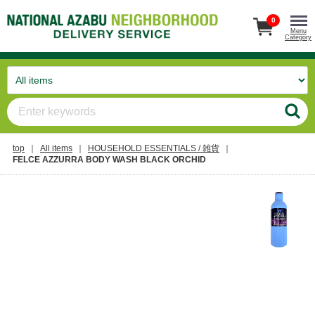
0
Menu
Category
top
All items
HOUSEHOLD ESSENTIALS / 雑貨
FELCE AZZURRA BODY WASH BLACK ORCHID