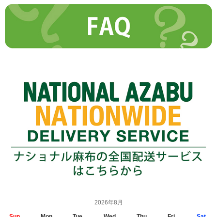
2026年8月
Sun.
Mon.
Tue.
Wed.
Thu.
Fri.
Sat.