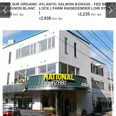
CONO SUR ORGANIC
ATLANTIC SALMON B
GRASS - FED BEEF T
SAUVIGNON BLANC
LOCK ( FARM RAISED
ENDER LOIN STEAK
)
1,300
2,235
¥
incl. tax
¥
incl. tax
2,938
¥
incl. tax