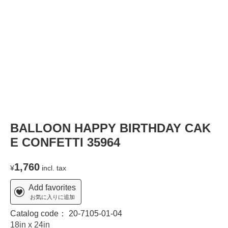
T
BALLOON HAPPY BIRTHDAY CAK
E CONFETTI 35964
1,760
¥
incl. tax
Add favorites
お気に入りに追加
Catalog code：
20-7105-01-04
18in x 24in