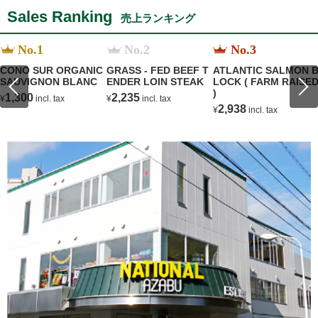
Sales Ranking
売上ランキング
No.1
No.2
No.3
CONO SUR ORGANIC
GRASS - FED BEEF T
ATLANTIC SALMON 
SAUVIGNON BLANC
ENDER LOIN STEAK
LOCK ( FARM RAISE
)
1,300
2,235
¥
incl. tax
¥
incl. tax
2,938
¥
incl. tax