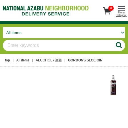
0
Menu
Category
top
All items
ALCOHOL / 酒類
GORDONS SLOE GIN