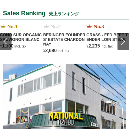
Sales Ranking
売上ランキング
No.1
No.2
No.3
CONO SUR ORGANIC
BERINGER FOUNDER
GRASS - FED BEEF T
SAUVIGNON BLANC
S' ESTATE CHARDON
ENDER LOIN STEAK
NAY
1,300
2,235
¥
incl. tax
¥
incl. tax
2,680
¥
incl. tax