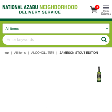
0
Menu
Category
top
All items
ALCOHOL / 酒類
JAMESON STOUT EDITION