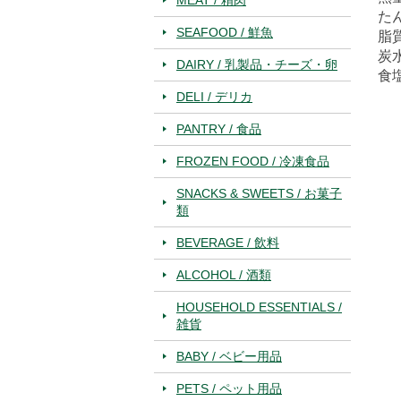
たん
SEAFOOD / 鮮魚
脂質
炭水
DAIRY / 乳製品・チーズ・卵
食塩
DELI / デリカ
PANTRY / 食品
FROZEN FOOD / 冷凍食品
SNACKS & SWEETS / お菓子
類
BEVERAGE / 飲料
ALCOHOL / 酒類
HOUSEHOLD ESSENTIALS /
雑貨
BABY / ベビー用品
PETS / ペット用品