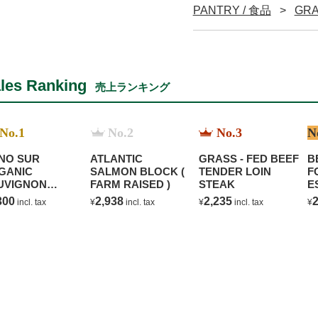
PANTRY / 食品
GRA
les Ranking
売上ランキング
No.1
No.2
No.3
N
NO SUR
ATLANTIC
GRASS - FED BEEF
B
GANIC
SALMON BLOCK (
TENDER LOIN
F
UVIGNON
FARM RAISED )
STEAK
E
ANC
C
300
2,938
2,235
2
incl. tax
¥
incl. tax
¥
incl. tax
¥