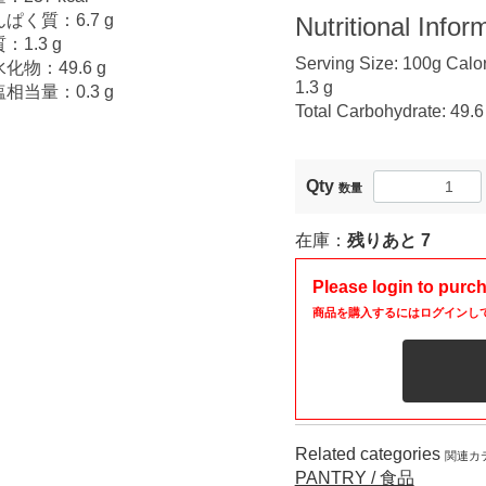
ぱく質：6.7 g
Nutritional Infor
：1.3 g
Serving Size: 100g Calori
化物：49.6 g
1.3 g
相当量：0.3 g
Total Carbohydrate: 49.6 
Qty
数量
在庫：
残りあと
7
Please login to purc
商品を購入するにはログインし
Related categories
関連カ
PANTRY / 食品