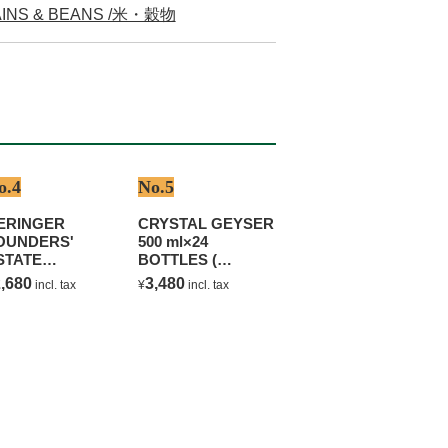
INS & BEANS /米・穀物
o.4
No.5
ERINGER
CRYSTAL GEYSER
OUNDERS'
500 ml×24
STATE
BOTTLES (
HARDONNAY
NATURAL
,680
3,480
incl. tax
¥
incl. tax
MINERAL WATER )