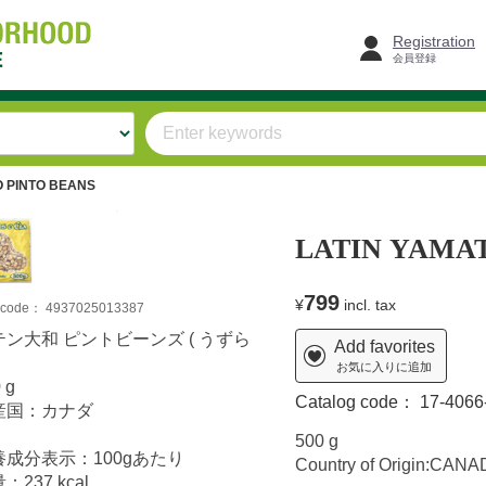
Registration
会員登録
O PINTO BEANS
LATIN YAMAT
799
¥
incl. tax
m code：
4937025013387
テン大和 ピントビーンズ ( うずら
Add favorites
お気に入りに追加
 g
Catalog code：
17-4066
産国：カナダ
500 g
養成分表示：100gあたり
Country of Origin:CAN
：237 kcal