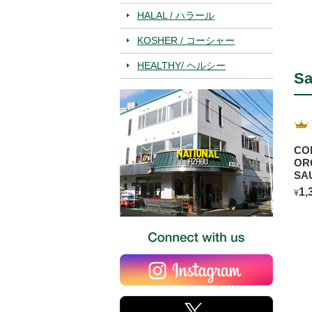
HALAL / ハラール
KOSHER / コーシャー
HEALTHY/ ヘルシー
Sa
CO
OR
SA
BL
1,
¥