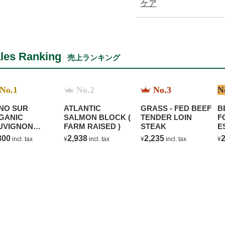
ケア
les Ranking
売上ランキング
No.1
No.2
No.3
N
NO SUR
ATLANTIC
GRASS - FED BEEF
B
GANIC
SALMON BLOCK (
TENDER LOIN
F
UVIGNON
FARM RAISED )
STEAK
E
ANC
C
300
2,938
2,235
2
incl. tax
¥
incl. tax
¥
incl. tax
¥