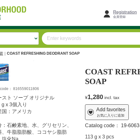
Registration
会員登録
雑貨
COAST REFRESHING DEODRANT SOAP
COAST REFR
SOAP
m code：
816559011806
1,280
ースト ソープ オリジナル
¥
incl. tax
3 g x 3個入り
Add favorites
産国：アメリカ
お気に入りに追加
分：石鹸素地、水、グリセリン、
Catalog code：
19-6063
料、牛脂脂肪酸、ココヤシ脂肪
113 g x 3 pcs
、塩化Na、