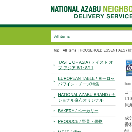
top
All items
HOUSEHOLD ESSENTIALS / 
TASTE OF ASIA / テイスト オ
ブ アジア 8/1~8/11
EUROPEAN TABLE / ヨーロッ
パワイン・チーズ特集
Ite
コ
NATIONAL AZABU BRAND / ナ
11
ショナル麻布オリジナル
原
BAKERY / ベーカリー
成
PRODUCE / 野菜・果物
香
酸
MEAT / 精肉