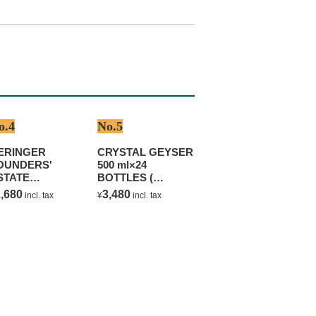
o.4
No.5
ERINGER
CRYSTAL GEYSER
OUNDERS'
500 ml×24
STATE
BOTTLES (
HARDONNAY
NATURAL
,680
3,480
incl. tax
¥
incl. tax
MINERAL WATER )