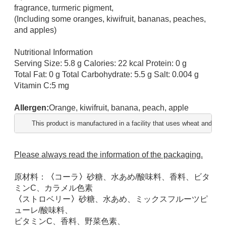
fragrance, turmeric pigment,
(Including some oranges, kiwifruit, bananas, peaches, 
and apples)
Nutritional Information
Serving Size: 5.8 g Calories: 22 kcal Protein: 0 g
Total Fat: 0 g Total Carbohydrate: 5.5 g Salt: 0.004 g
Vitamin C:5 mg
Allergen:
Orange, kiwifruit, banana, peach, apple
This product is manufactured in a facility that uses wheat and milk
Please always read the information of the packaging.
原材料：
〈
コーラ
〉
砂糖、水あめ/酸味料、香料、ビタ
ミンC、カラメル色素
〈
ストロベリー
〉
砂糖、水あめ、ミックスフルーツピ
ューレ/酸味料、
ビタミンC、香料、野菜色素、