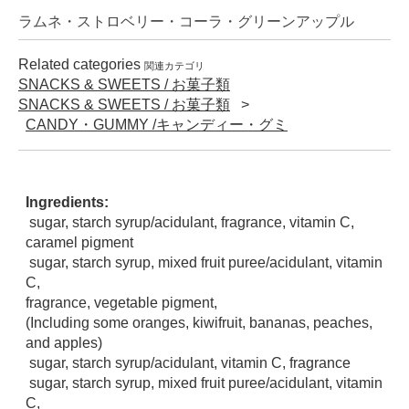
ラムネ・ストロベリー・コーラ・グリーンアップル
Related categories
関連カテゴリ
SNACKS & SWEETS / お菓子類
SNACKS & SWEETS / お菓子類
CANDY・GUMMY /キャンディー・グミ
Ingredients:
 sugar, starch syrup/acidulant, fragrance, vitamin C, 
caramel pigment
 sugar, starch syrup, mixed fruit puree/acidulant, vitamin 
C, 
fragrance, vegetable pigment,
(Including some oranges, kiwifruit, bananas, peaches, 
and apples)
 sugar, starch syrup/acidulant, vitamin C, fragrance
 sugar, starch syrup, mixed fruit puree/acidulant, vitamin 
C, 