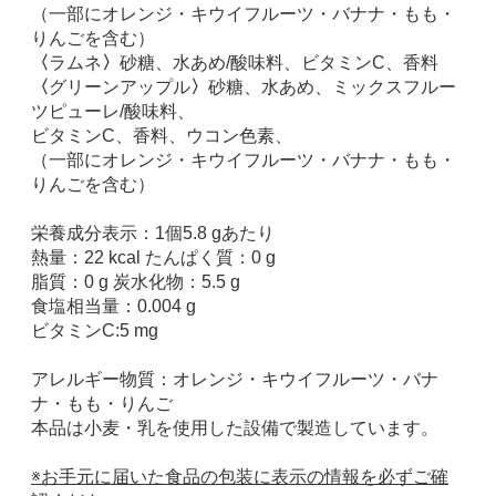
（一部にオレンジ・キウイフルーツ・バナナ・もも・
りんごを含む）
〈
ラムネ
〉
砂糖、水あめ/酸味料、ビタミンC、香料
〈
グリーンアップル
〉
砂糖、水あめ、ミックスフルー
ツピューレ/酸味料、
ビタミンC、香料、ウコン色素、
（一部にオレンジ・キウイフルーツ・バナナ・もも・
りんごを含む）
栄養成分表示：1個5.8 gあたり
熱量：22 kcal たんぱく質：0 g
脂質：0 g 炭水化物：5.5 g
食塩相当量：0.004 g
ビタミンC:5 mg
アレルギー物質：オレンジ・キウイフルーツ・バナ
ナ・もも・りんご
本品は小麦・乳を使用した設備で製造しています。
※お手元に届いた食品の包装に表示の情報を必ずご確