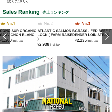
認ください。
Sales Ranking
売上ランキング
No.1
No.2
No.3
CONO SUR ORGANIC
ATLANTIC SALMON B
GRASS - FED BEEF T
SAUVIGNON BLANC
LOCK ( FARM RAISED
ENDER LOIN STEAK
)
1,300
2,235
¥
incl. tax
¥
incl. tax
2,938
¥
incl. tax