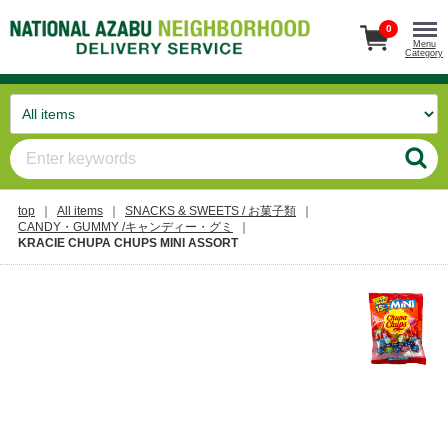
0
Menu
Category
top
All items
SNACKS & SWEETS / お菓子類
CANDY・GUMMY /キャンディー・グミ
KRACIE CHUPA CHUPS MINI ASSORT