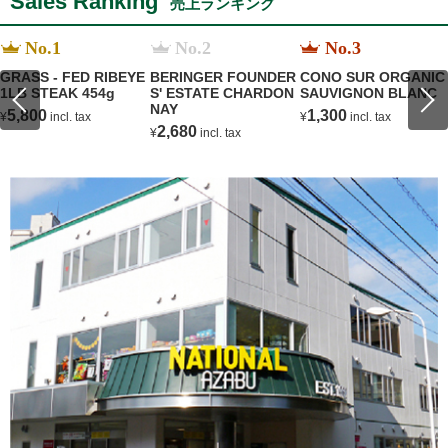
Sales Ranking
売上ランキング
No.1
No.2
No.3
GRASS - FED RIBEYE
BERINGER FOUNDER
CONO SUR ORGANIC
1LB STEAK 454g
S' ESTATE CHARDON
SAUVIGNON BLANC
NAY
5,800
1,300
¥
incl. tax
¥
incl. tax
2,680
¥
incl. tax