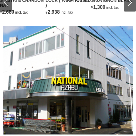
S' ESTATE CHARDON
LOCK ( FARM RAISED
SAUVIGNON BLANC
NAY
)
1,300
¥
incl. tax
2,680
2,938
¥
incl. tax
¥
incl. tax