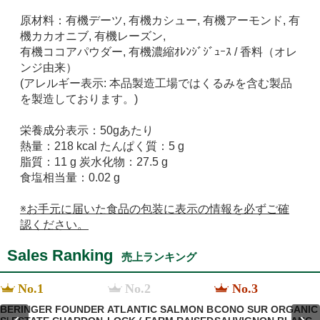
原材料：
有機デーツ, 有機カシュー, 有機アーモンド, 有
機カカオニブ, 有機レーズン,
有機ココアパウダー, 有機濃縮ｵﾚﾝｼﾞｼﾞｭｰｽ / 香料（オレ
ンジ由来）
(アレルギー表示: 本品製造工場ではくるみを含む製品
を製造しております。)
栄養成分表示：50gあたり
熱量：218 kcal たんぱく質：5 g
脂質：11 g 炭水化物：27.5 g
食塩相当量：0.02 g
※お手元に届いた食品の包装に表示の情報を必ずご確
認ください。
Sales Ranking
売上ランキング
No.1
No.2
No.3
BERINGER FOUNDER
ATLANTIC SALMON B
CONO SUR ORGANIC