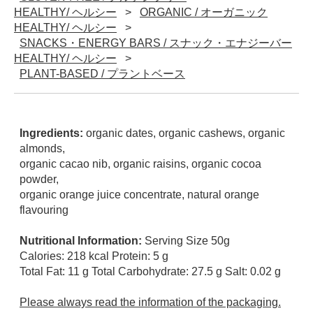
HEALTHY/ ヘルシー
ORGANIC / オーガニック
HEALTHY/ ヘルシー
SNACKS・ENERGY BARS / スナック・エナジーバー
HEALTHY/ ヘルシー
PLANT-BASED / プラントベース
Ingredients:
organic dates, organic cashews, organic
almonds,
organic cacao nib, organic raisins, organic cocoa
powder,
organic orange juice concentrate, natural orange
flavouring
Nutritional Information:
Serving Size 50g
Calories: 218 kcal Protein: 5 g
Total Fat: 11 g Total Carbohydrate: 27.5 g Salt: 0.02 g
Please always read the information of the packaging.