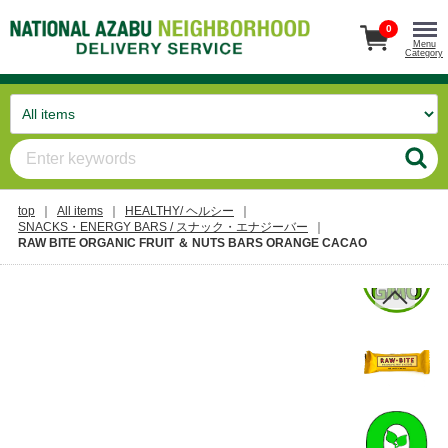
0
Menu
Category
top
All items
HEALTHY/ ヘルシー
SNACKS・ENERGY BARS / スナック・エナジーバー
RAW BITE ORGANIC FRUIT ＆ NUTS BARS ORANGE CACAO