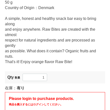
50 g
Country of Origin：
Denmark
A simple, honest and healthy snack bar easy to bring
along
and enjoy anywhere. Raw Bites are created with the
utmost
respect for natural ingredients and are processed as
gently
as possible. What does it contain? Organic fruits and
nuts.
That's it! Enjoy orange flavor Raw Bite!
Qty
数量
在庫：
有り
Please login to purchase products.
商品を購入するにはログインしてください。