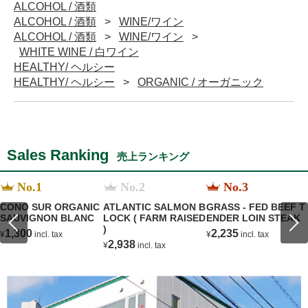
ALCOHOL / 酒類
ALCOHOL / 酒類
WINE/ワイン
ALCOHOL / 酒類
WINE/ワイン
WHITE WINE / 白ワイン
HEALTHY/ ヘルシー
HEALTHY/ ヘルシー
ORGANIC / オーガニック
Sales Ranking
売上ランキング
No.1
No.2
No.3
CONO SUR ORGANIC
ATLANTIC SALMON B
GRASS - FED BEEF T
SAUVIGNON BLANC
LOCK ( FARM RAISED
ENDER LOIN STEAK
)
1,300
2,235
¥
incl. tax
¥
incl. tax
2,938
¥
incl. tax