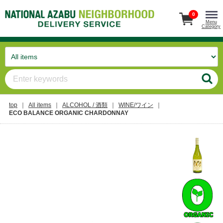
0
Menu
Category
top
All items
ALCOHOL / 酒類
WINE/ワイン
ECO BALANCE ORGANIC CHARDONNAY