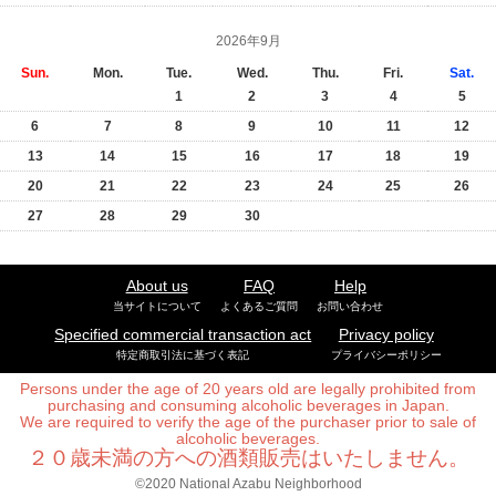
2026年9月
Sun.
Mon.
Tue.
Wed.
Thu.
Fri.
Sat.
1
2
3
4
5
6
7
8
9
10
11
12
13
14
15
16
17
18
19
20
21
22
23
24
25
26
27
28
29
30
About us
FAQ
Help
当サイトについて
よくあるご質問
お問い合わせ
Specified commercial transaction act
Privacy policy
特定商取引法に基づく表記
プライバシーポリシー
Persons under the age of 20 years old are legally prohibited from
purchasing and consuming alcoholic beverages in Japan.
We are required to verify the age of the purchaser prior to sale of
alcoholic beverages.
２０歳未満の方への酒類販売はいたしません。
©2020 National Azabu Neighborhood