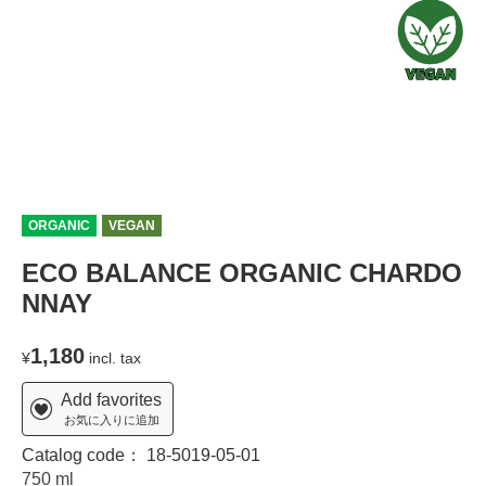
ORGANIC
VEGAN
ECO BALANCE ORGANIC CHARDO
NNAY
1,180
¥
incl. tax
Add favorites
お気に入りに追加
Catalog code：
18-5019-05-01
750 ml