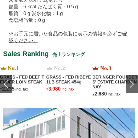
熱量：6 kcal たんぱく質：0.5 g
脂質：0 g 炭水化物：1 g
食塩相当量：0 g
※お手元に届いた食品の包装に表示の情報を必ずご確
認ください。
Sales Ranking
売上ランキング
No.1
No.2
No.3
GRASS - FED BEEF T
GRASS - FED RIBEYE
BERINGER FOUNDER
ENDER LOIN STEAK
1LB STEAK 454g
S' ESTATE CHARDON
NAY
2,235
3,980
¥
incl. tax
¥
incl. tax
2,680
¥
incl. tax