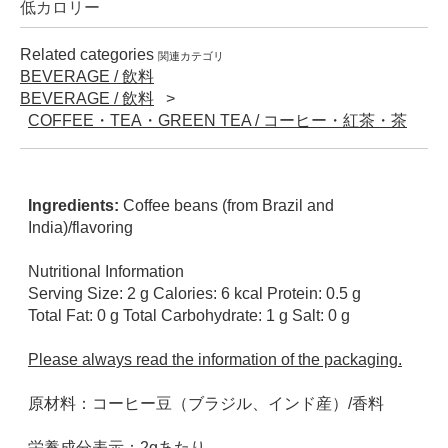
低カロリー
Related categories
関連カテゴリ
BEVERAGE / 飲料
BEVERAGE / 飲料
COFFEE・TEA・GREEN TEA / コーヒー・紅茶・茶
Ingredients:
Coffee beans (from Brazil and
India)/flavoring
Nutritional Information
Serving Size: 2 g Calories: 6 kcal Protein: 0.5 g
Total Fat: 0 g Total Carbohydrate: 1 g Salt: 0 g
Please always read the information of the packaging.
原材料：コーヒー豆（ブラジル、インド産）/香料
栄養成分表示：2gあたり