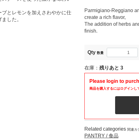
、
Parmigiano-Reggiano an
ーブとレモンを加えさわやかに仕
create a rich flavor,
げました。
The addition of herbs an
finish.
Qty
数量
在庫：
残りあと
3
Please login to purc
商品を購入するにはログインし
Related categories
関連カ
PANTRY / 食品