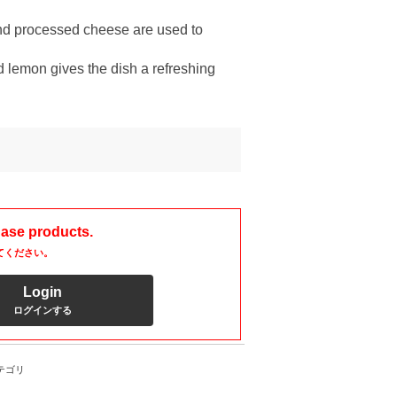
d processed cheese are used to
d lemon gives the dish a refreshing
hase products.
てください。
Login
ログインする
テゴリ