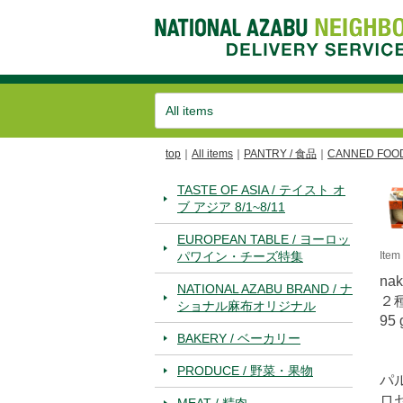
top
All items
PANTRY / 食品
CANNED FOO
TASTE OF ASIA / テイスト オ
ブ アジア 8/1~8/11
EUROPEAN TABLE / ヨーロッ
パワイン・チーズ特集
Ite
na
NATIONAL AZABU BRAND / ナ
２
ショナル麻布オリジナル
95 
BAKERY / ベーカリー
PRODUCE / 野菜・果物
パ
ロ
MEAT / 精肉