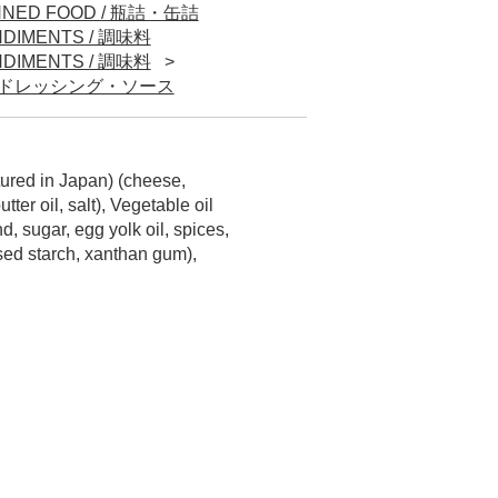
NNED FOOD / 瓶詰・缶詰
DIMENTS / 調味料
DIMENTS / 調味料
UCE/ドレッシング・ソース
ured in Japan) (cheese,
ter oil, salt), Vegetable oil
d, sugar, egg yolk oil, spices,
sed starch, xanthan gum),