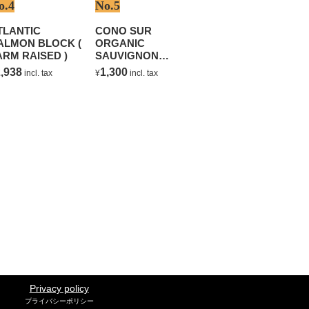
o.4
No.5
TLANTIC
CONO SUR
ALMON BLOCK (
ORGANIC
ARM RAISED )
SAUVIGNON
BLANC
,938
1,300
incl. tax
¥
incl. tax
Privacy policy
プライバシーポリシー