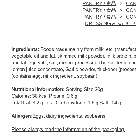
PANTRY / 食品
CA
PANTRY / 食品
CON
PANTRY / 食品
CON
DRESSING & SA
Ingredients:
Foods made mainly from milk, etc. (manufact
vegetable oil and fat, skimmed milk powder, milk protein, but
and fat, egg yolk, salt, cream, processed cheese, lemon rin
lemon juice concentrate, Garlic powder, thickener (proces
(contains egg, milk ingredient, soybean)
Nutritional Information:
Serving Size 20g
Calories: 38 kcal Protein: 0.6 g
Total Fat: 3.2 g Total Carbohydrate: 1.6 g Salt: 0.4 g
Allergen:
Eggs, dairy ingredients, soybeans
Please always read the information of the packaging.