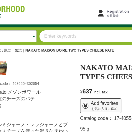
Registration
会員登録
D / 瓶詰・缶詰
NAKATO MAISON BOIRE TWO TYPES CHEESE PATE
NAKATO MAI
TYPES CHEES
m code：
4986504302054
637
kato メゾンボワール
¥
incl. tax
種のチーズのパテ
Add favorites
g
お気に入りに追加
Catalog code：
17-4055
ルミジャーノ・レッジャーノとプ
95 g
セスチーズを使った濃厚な味わい