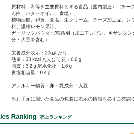
原材料：乳等を主要原料とする食品（国内製造）（チー
ん白、バターオイル、食塩）、
植物油脂、卵黄、食塩、生クリーム、チーズ加工品、レ
料、濃縮レモン果汁、
ガーリックパウダー/増粘剤（加工デンプン、キサンタン
分・大豆を含む）
栄養成分表示：20gあたり
熱量：38 kcal たんぱく質：0.6 g
脂質：3.2 g 炭水化物：1.6 g
食塩相当量：0.4 g
アレルギー物質：卵・乳成分・大豆
※お手元に届いた食品の包装に表示の情報を必ずご確認
les Ranking
売上ランキング