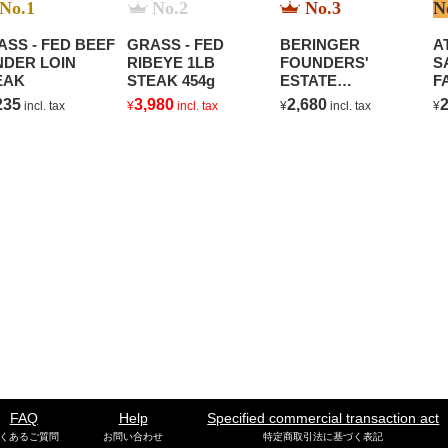
No.1
No.2
No.3
N
ASS - FED BEEF
GRASS - FED
BERINGER
A
NDER LOIN
RIBEYE 1LB
FOUNDERS'
S
EAK
STEAK 454g
ESTATE
F
CHARDONNAY
235
3,980
2,680
2
incl. tax
¥
incl. tax
¥
incl. tax
¥
FAQ
Help
Specified commercial transaction act
くあるご質問
お問い合わせ
特定商取引法に基づく表記