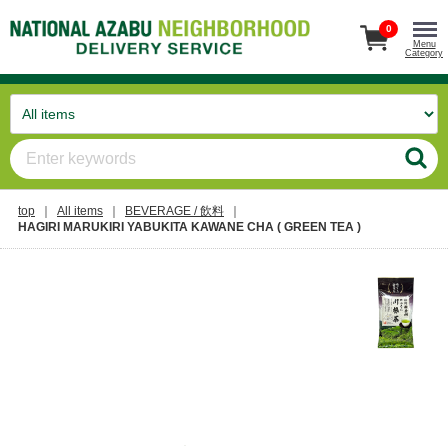
0
Menu
Category
top
All items
BEVERAGE / 飲料
HAGIRI MARUKIRI YABUKITA KAWANE CHA ( GREEN TEA )