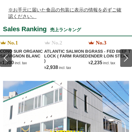
※お手元に届いた食品の包装に表示の情報を必ずご確
認ください。
Sales Ranking
売上ランキング
No.1
No.2
No.3
CONO SUR ORGANIC
ATLANTIC SALMON B
GRASS - FED BEEF T
SAUVIGNON BLANC
LOCK ( FARM RAISED
ENDER LOIN STEAK
)
1,300
2,235
¥
incl. tax
¥
incl. tax
2,938
¥
incl. tax